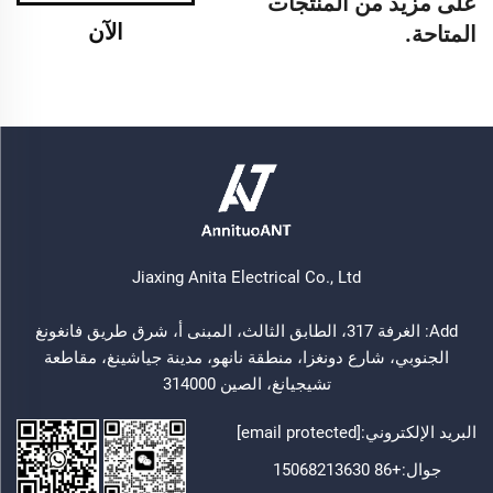
على مزيد من المنتجات
الآن
المتاحة.
Jiaxing Anita Electrical Co., Ltd
Add: الغرفة 317، الطابق الثالث، المبنى أ، شرق طريق فانغونغ
الجنوبي، شارع دونغزا، منطقة نانهو، مدينة جياشينغ، مقاطعة
تشيجيانغ، الصين 314000
البريد الإلكتروني:
[email protected]
جوال:
+86 15068213630