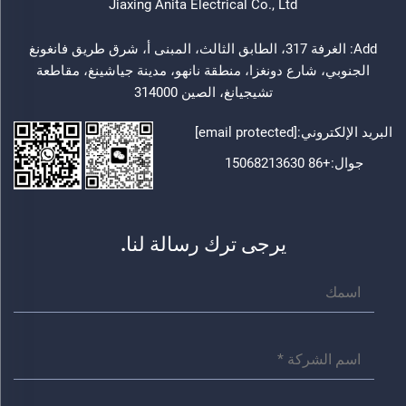
Jiaxing Anita Electrical Co., Ltd
Add: الغرفة 317، الطابق الثالث، المبنى أ، شرق طريق فانغونغ
الجنوبي، شارع دونغزا، منطقة نانهو، مدينة جياشينغ، مقاطعة
تشيجيانغ، الصين 314000
البريد الإلكتروني:
[email protected]
جوال:
+86 15068213630
يرجى ترك رسالة لنا.