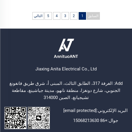
السابق
1
2
3
4
5
التالي
Jiaxing Anita Electrical Co., Ltd
Add: الغرفة 317، الطابق الثالث، المبنى أ، شرق طريق فانغونغ
الجنوبي، شارع دونغزا، منطقة نانهو، مدينة جياشينغ، مقاطعة
تشيجيانغ، الصين 314000
البريد الإلكتروني:
[email protected]
جوال:
+86 15068213630