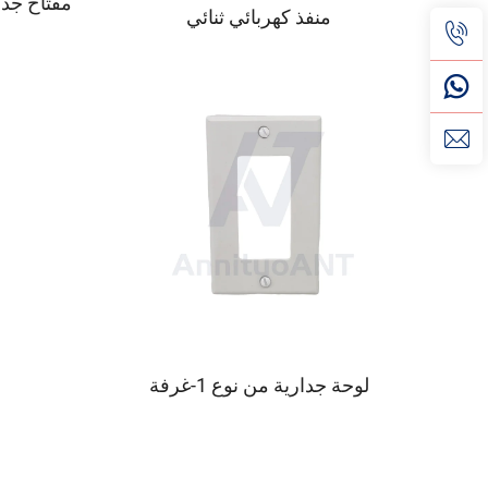
مفتاح جدا
منفذ كهربائي ثنائي
لوحة جدارية من نوع 1-غرفة