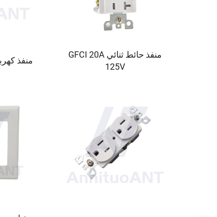
منفذ حائط ثنائي GFCI 20A
منفذ كهرب
125V