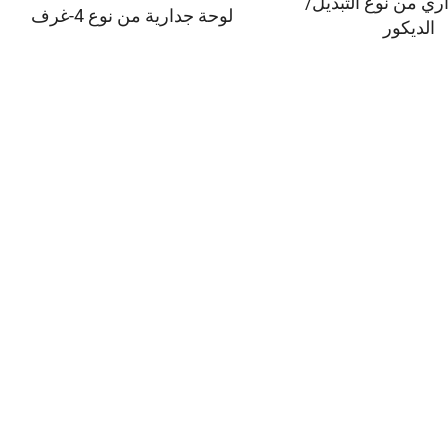
ري من نوع التبديل/
لوحة جدارية من نوع 4-غرف
الديكور