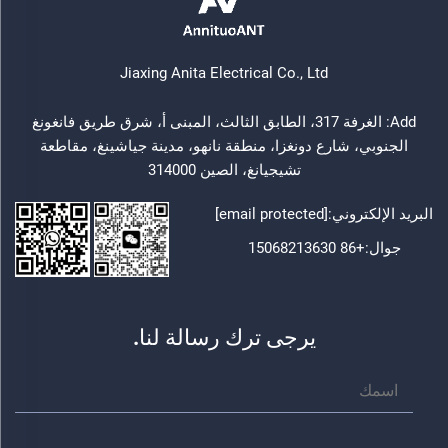
Jiaxing Anita Electrical Co., Ltd
Add: الغرفة 317، الطابق الثالث، المبنى أ، شرق طريق فانغونغ
الجنوبي، شارع دونغزا، منطقة نانهو، مدينة جياشينغ، مقاطعة
تشيجيانغ، الصين 314000
البريد الإلكتروني:
[email protected]
جوال:
+86 15068213630
يرجى ترك رسالة لنا.