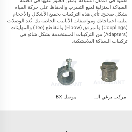
أهمية في أعمال السباكة. يمكن العثور عليها في أنظمة
السباكة المنزلية لمنع التسرب والحفاظ على حركة المياه
بشكل صحيح. تأتي هذه التركيبات بجميع الأشكال والأحجام
لتلبية احتياجاتك ومواصفات الأنابيب الخاصة بك. تُعد الوصلات
(Couplings) والمرفق (Elbow) والتقاطع (Tee) والمهايئات
(Adapters) من التركيبات المستخدمة بشكل شائع في
تركيبات السباكة البلاستيكية.
موصل BX
مركب برغي الضبط