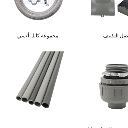
ل التكييف
مجموعة كابل أ/سي