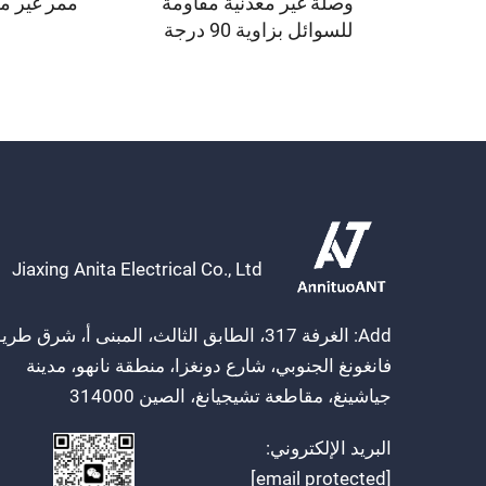
وصلة غير معدنية مقاومة
ممر غير م
للسوائل بزاوية 90 درجة
Jiaxing Anita Electrical Co., Ltd
Add: الغرفة 317، الطابق الثالث، المبنى أ، شرق طر
فانغونغ الجنوبي، شارع دونغزا، منطقة نانهو، مدينة
جياشينغ، مقاطعة تشيجيانغ، الصين 314000
البريد الإلكتروني:
[email protected]