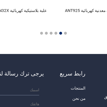
عدنية كهربائية ANT925
علبة بلاستيكية كهربائية ANTSN32X
رابط سريع
يرجى ترك رسالة لنا
المنتجات
يق
من نحن