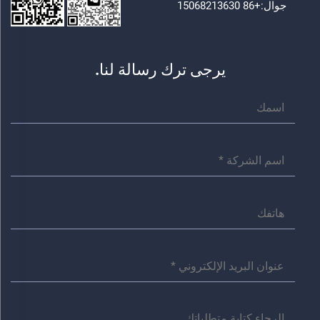
جوال:
+86 15068213630
يرجى ترك رسالة لنا.