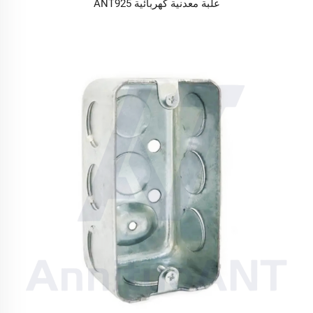
علبة معدنية كهربائية ANT925