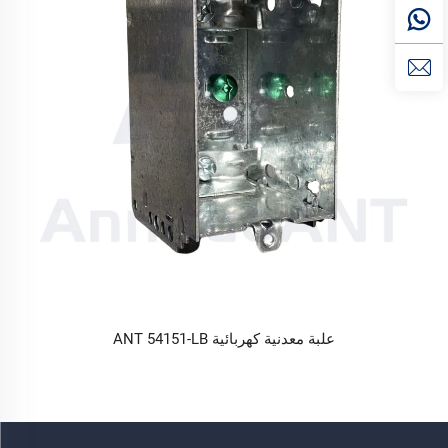
علبة معدنية كهربائية ANT 54151-LB