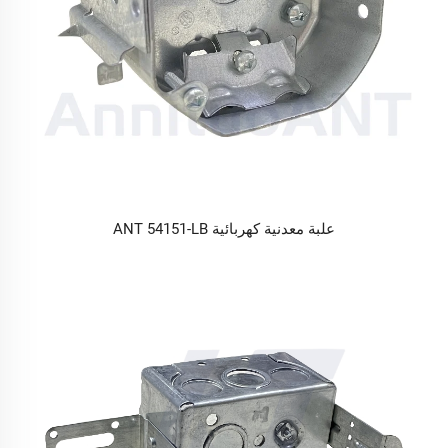
علبة معدنية كهربائية ANT 54151-LB