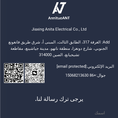
Jiaxing Anita Electrical Co., Ltd
Add: الغرفة 317، الطابق الثالث، المبنى أ، شرق طريق فانغونغ
الجنوبي، شارع دونغزا، منطقة نانهو، مدينة جياشينغ، مقاطعة
تشيجيانغ، الصين 314000
البريد الإلكتروني:
[email protected]
جوال:
+86 15068213630
يرجى ترك رسالة لنا.