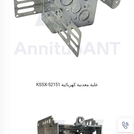
علبة معدنية كهربائية 52151-KSSX