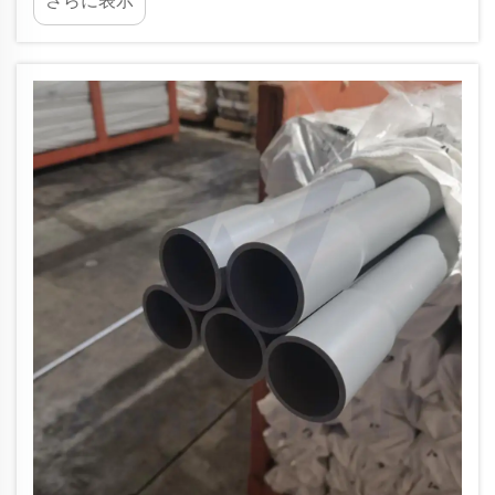
さらに表示
らが自社の作業に適しているかを判断するのは、
時に難しい場合があります。本記事では、これら
の継手の特徴や用途、利点・欠点などについて詳
しく解説します…