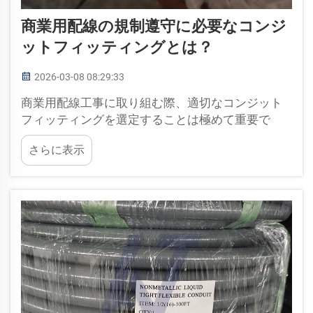
商業用配線の規制遵守に必要なコンジ
ットフィッティングとは？
2026-03-08 08:29:33
商業用配線工事に取り組む際、適切なコンジット
フィッティングを選定することは極めて重要で
す。これらのフィッティングは、電線およびケー
さらに表示
ブルを接続・保護する役割を果たします。品質の
劣るフィッティングを使用すると、電線が容易に
損傷を受け、感電などの安全上のリスクを招く可
能性があります…