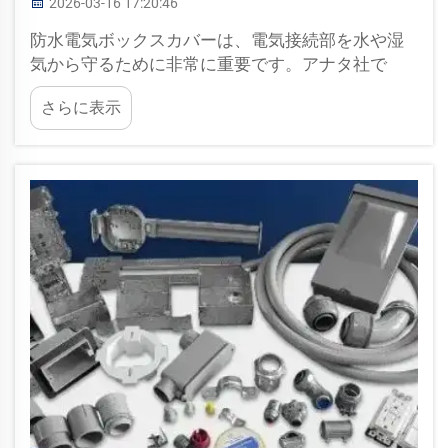
2026-03-16 17:20:46
防水電気ボックスカバーは、電気接続部を水や湿
気から守るために非常に重要です。アナタ社で
は、特に屋外や湿気の多い場所に設置される機器
さらに表示
を保護することがいかに重要であるかを十分に理
解しています。最新の技術により…