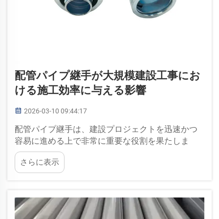
配管パイプ継手が大規模建設工事にお
ける施工効率に与える影響
2026-03-10 09:44:17
配管パイプ継手は、建設プロジェクトを迅速かつ
容易に進める上で非常に重要な役割を果たしま
す。作業者が大型建物に電気設備や給排水設備を
さらに表示
設置する際には、互いに正確に適合する材料が必
要です。この点において、配管パイプ継手はまさ
にその要となる存在です。当社では…