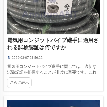
電気用コンジットパイプ継手に適用さ
れる試験認証は何ですか
2026-03-07 21:56:22
電気用コンジットパイプ継手に関しては、適切な
試験認証を把握することが非常に重要です。これ
らの認証は、継手が安全性を確保し、さまざまな
さらに表示
電気システムで確実に機能することを保証しま
す。アナタ社では、常に高品質な…