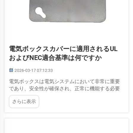
電気ボックスカバーに適用されるUL
およびNEC適合基準は何ですか
2026-03-17 07:12:33
電気ボックスは電気システムにおいて非常に重要
であり、安全性が確保され、正常に機能する必要
があります。電気工事の現場では、よくULおよび
さらに表示
NECという言葉が使われます。ULとは「アンダー
ライターズ・ラボラトリーズ（Underwriters
Laboratories）」のことで、製品の安全性を検証す
るための試験を行う機関です。NECとは「ナショ
ナル・エレクトリカル・コード（National