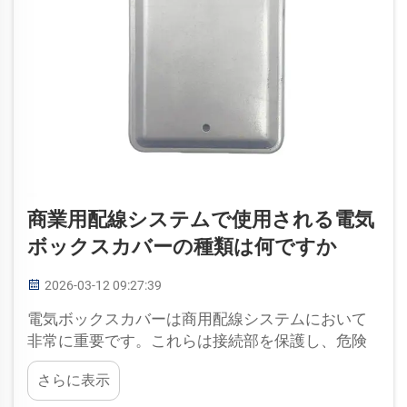
商業用配線システムで使用される電気
ボックスカバーの種類は何ですか
2026-03-12 09:27:39
電気ボックスカバーは商用配線システムにおいて
非常に重要です。これらは接続部を保護し、危険
から安全を確保します。このようなカバーにはさ
さらに表示
まざまな種類があり、それぞれが異なる状況に応
じて設計されています。例えば、一部のカバーは