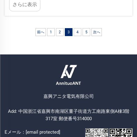
さらに表示
場や大型ビルなど、さまざまな場所で使用されま
す。アナタ社は高品質な…
前へ
1
2
3
4
5
次へ
嘉興アニタ電気有限公司
Add: 中国浙江省嘉興市南湖区董子街道方工南路東側A棟3階
317室 郵便番号314000
Eメール：
[email protected]