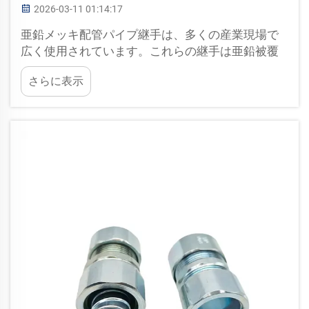
2026-03-11 01:14:17
亜鉛メッキ配管パイプ継手は、多くの産業現場で
広く使用されています。これらの継手は亜鉛被覆
鋼材で作られており、錆びにくいという特長があ
さらに表示
ります。そのため、強度が高く、長期間使用でき
ます。多くの企業が、信頼性が高く、…