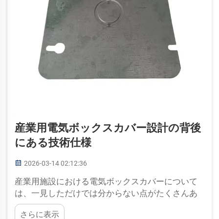
産業用電気ボックスカバー設計の背後
にある技術仕様
2026-03-14 02:12:36
産業用施設における電気ボックスカバーについて
は、一見しただけでは分からない点がたくさんあ
ります。これらのカバーは、塵や湿気など、重大
さらに表示
な問題を引き起こす可能性のある要因から重要な