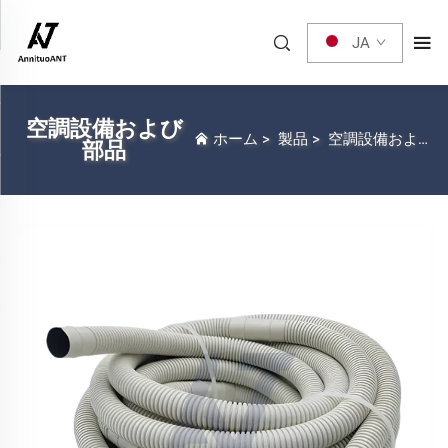
JA
空調設備および
ホーム
>
製品
>
空調設備および部品
部品