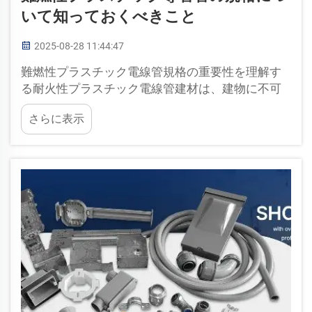
いて知っておくべきこと
2025-08-28 11:44:47
難燃性プラスチック電線管規格の重要性を理解す
る耐火性プラスチック電線管建材は、建物に不可
欠です。ケーブルや電線を火災の危険から守るの
さらに表示
に役立ちます。火災が発生した場合、これらの…