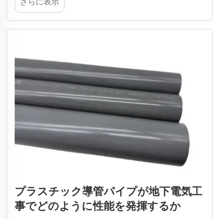
さらに表示
めに重要です。ルールの意味を理解し、プラスチ
ック製の電線管を使用してNEC規格を満たす方法
について学びましょう。
プラスチック導管パイプが地下電気工
事でどのように性能を発揮するか