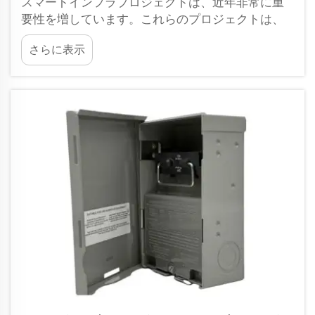
スマートインフラプロジェクトは、近年非常に重
要性を増しています。これらのプロジェクトは、
都市や町をより賢く、より効率的に機能させるの
さらに表示
に役立ちます。こうしたプロジェクトにおける重
要な要素の一つがコンジットフィッティングで
す。これら小さな部品は電気設備を相互に接続
し、保護する役割を果たします…