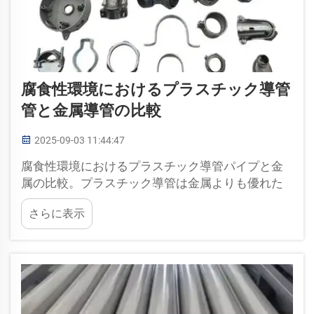
腐食性環境におけるプラスチック導管
管と金属導管の比較
2025-09-03 11:44:47
腐食性環境におけるプラスチック導管パイプと金
属の比較。プラスチック導管は金属よりも優れた
保護を提供します。導管パイプの導管。導管パイ
さらに表示
プは、絶縁体を保護するためにプラスチック材料
で作られたパイプの一種です…