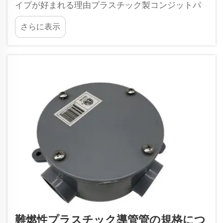
イプが好まれる理由プラスチック製コンジットパ
イプは住宅でよく使用され、様々な種類のプラス
さらに表示
チック製コンジットパイプが建築現場の最終用途
に適しています。PVCコンジットパイプは最高品
質の素材で作られており、優れた耐久性と優れた
耐腐食性を備えています。
難燃性プラスチック導管管の規格につ