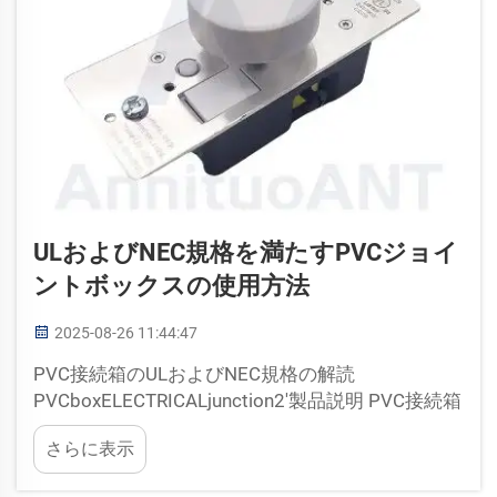
ULおよびNEC規格を満たすPVCジョイ
ントボックスの使用方法
2025-08-26 11:44:47
PVC接続箱のULおよびNEC規格の解読
PVCboxELECTRICALjunction2'製品説明 PVC接続箱
は、配線接続部の保護が必要な様々な用途で使用
さらに表示
されます。しかし、これらの接続箱と接続箱の両
方が…