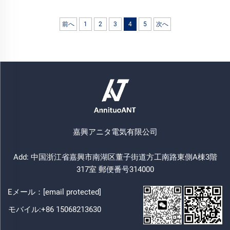
前へ
1
2
3
4
5
次へ
嘉興アニタ電気有限公司
Add: 中国浙江省嘉興市南湖区董子街道方工南路東側A棟3階
317室 郵便番号314000
Eメール：
[email protected]
モバイル:
+86 15068213630