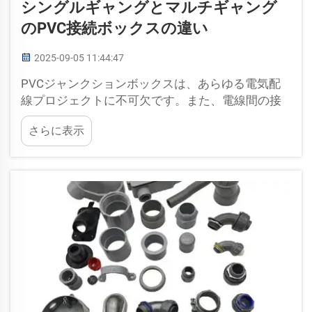
シングルギャングとマルチギャング
のPVC接続ボックスの違い
2025-09-05 11:44:47
PVCジャンクションボックスは、あらゆる電気配
線プロジェクトに不可欠です。また、電線間の接
続を保護し、安全な環境に保ちます。PVCジャン
さらに表示
クションボックスには、主にシングルギャングボ
ックスとマルチギャングボックスの2種類がありま
す。