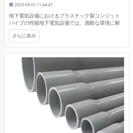
2025-09-01 11:44:47
地下電気設備におけるプラスチック製コンジット
パイプの性能地下電気設備では、過酷な環境に耐
え、長期的な性能を発揮できる材料を使用するこ
さらに表示
とが不可欠です。プラスチック製コンジットパイ
プは、地下電気設備において、過酷な環境に耐
え、長期的な性能を発揮できる材料を使用するこ
とが不可欠です。