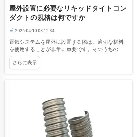
屋外設置に必要なリキッドタイトコン
ダクトの規格は何ですか
2026-04-10 03:12:34
電気システムを屋外に設置する際は、適切な材料
を使用することが非常に重要です。そのうちの一
つがリキッドタイトコンダクトです。このコンダ
さらに表示
クトは、電線を水や液体から保護します。十分な
保護がなければ、電線が損傷を受け、短絡などの
原因となる可能性があります…