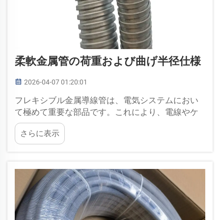
柔軟金属管の荷重および曲げ半径仕様
2026-04-07 01:20:01
フレキシブル金属導線管は、電気システムにおい
て極めて重要な部品です。これにより、電線やケ
ーブルが損傷から守られます。これらの導線管は
さらに表示
金属で作られているため、強度が高く、長期間使
用できます。また、容易に曲げたりねじったりで
きるため、狭い場所にも適合します…