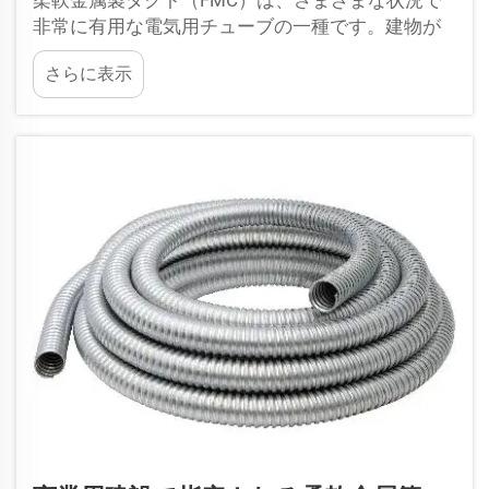
柔軟金属製ダクト（FMC）は、さまざまな状況で
非常に有用な電気用チューブの一種です。建物が
小型化したり、場所が混雑したりして空間が限ら
さらに表示
れる場合、柔軟金属製ダクトはその真価を発揮し
ます。これは柔軟性のある金属で作られており…