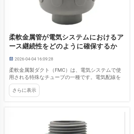
柔軟金属管が電気システムにおけるア
ース継続性をどのように確保するか
2026-04-04 16:09:28
柔軟金属製ダクト（FMC）は、電気システムで使
用される特殊なチューブの一種です。電気配線を
保護し、安全性を確保します。FMCを使用する
さらに表示
と、電線を損傷から守るだけでなく、アース（接
地）機能においても重要な役割を果たします。ア
ースは…