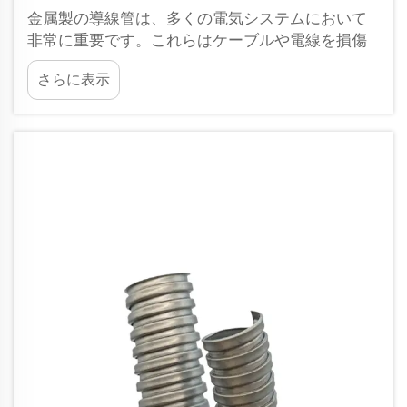
金属製の導線管は、多くの電気システムにおいて
非常に重要です。これらはケーブルや電線を損傷
から保護します。しかし、単なる保護だけではな
さらに表示
く、熱管理にも役立ちます。ケーブルが電流を流
すと発熱するため、あなたもご存知の通り…