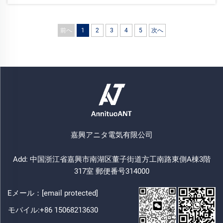
は…
前へ
1
2
3
4
5
次へ
嘉興アニタ電気有限公司
Add: 中国浙江省嘉興市南湖区董子街道方工南路東側A棟3階
317室 郵便番号314000
Eメール：
[email protected]
モバイル:
+86 15068213630