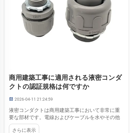
商用建築工事に適用される液密コンダ
クトの認証規格は何ですか
2026-04-11 21:24:59
液密コンダクトは商用建築工事において非常に重
要な部材です。電線およびケーブルを水やその他
の液体からの侵入から保護します。このような保
さらに表示
護は極めて重要であり、短絡事故を防止し、建物