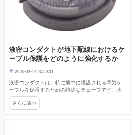
液密コンダクトが地下配線におけるケ
ーブル保護をどのように強化するか
2026-04-14 05:50:31
液密コンダクトは、特に地中に埋設される電気ケ
ーブルを保護するための特殊なチューブです。水
やほこり、その他のケーブルを損傷させる可能性
さらに表示
のある異物の侵入を防ぎます。液密コンダクトを
用いることで、ケーブルが安全に保たれ、正常に
機能することを確実にします…