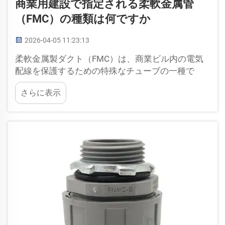
商業用建設で指定される柔軟金属管
（FMC）の種類は何ですか
2026-04-05 11:23:13
柔軟金属製ダクト（FMC）は、商業ビル内の電気
配線を保護するための特殊なチューブの一種で
す。金属製でありながら容易に曲げられるため、
さらに表示
狭い場所への設置に最適です。このダクトは電線
を物理的損傷から守り、感電や火災などの電気的
危険を防止します。…