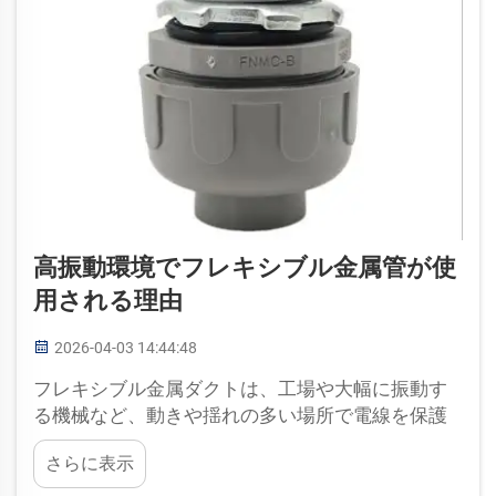
高振動環境でフレキシブル金属管が使
用される理由
2026-04-03 14:44:48
フレキシブル金属ダクトは、工場や大幅に振動す
る機械など、動きや揺れの多い場所で電線を保護
するためのチューブ状の製品です。このフレキシ
さらに表示
ブル金属ダクトは強度が高く、容易に曲げられる
ため、こうした用途に使用されます。Anita社で