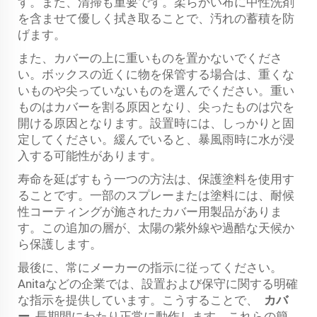
す。また、清掃も重要です。柔らかい布に中性洗剤
を含ませて優しく拭き取ることで、汚れの蓄積を防
げます。
また、カバーの上に重いものを置かないでくださ
い。ボックスの近くに物を保管する場合は、重くな
いものや尖っていないものを選んでください。重い
ものはカバーを割る原因となり、尖ったものは穴を
開ける原因となります。設置時には、しっかりと固
定してください。緩んでいると、暴風雨時に水が浸
入する可能性があります。
寿命を延ばすもう一つの方法は、保護塗料を使用す
ることです。一部のスプレーまたは塗料には、耐候
性コーティングが施されたカバー用製品がありま
す。この追加の層が、太陽の紫外線や過酷な天候か
ら保護します。
最後に、常にメーカーの指示に従ってください。
Anitaなどの企業では、設置および保守に関する明確
な指示を提供しています。こうすることで、
カバ
ー
長期間にわたり正常に動作します。これらの簡