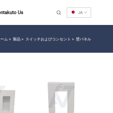
ntakuto Us
JA
ホーム
>
製品
>
スイッチおよびコンセント
>
壁パネル