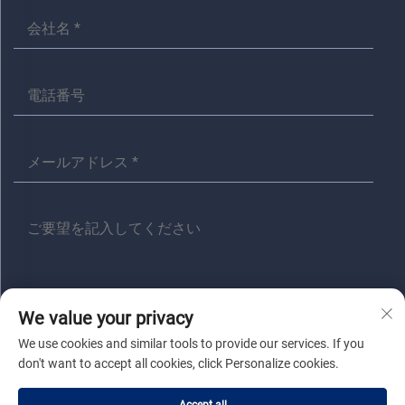
We value your privacy
送信
We use cookies and similar tools to provide our services. If you
don't want to accept all cookies, click Personalize cookies.