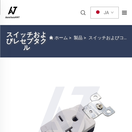
JA
スイッチおよ
ホーム
>
製品
>
スイッチおよびコンセント
びレセプタク
ル