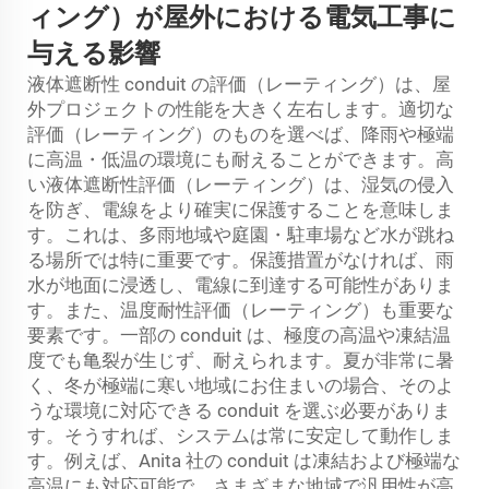
ィング）が屋外における電気工事に
与える影響
液体遮断性 conduit の評価（レーティング）は、屋
外プロジェクトの性能を大きく左右します。適切な
評価（レーティング）のものを選べば、降雨や極端
に高温・低温の環境にも耐えることができます。高
い液体遮断性評価（レーティング）は、湿気の侵入
を防ぎ、電線をより確実に保護することを意味しま
す。これは、多雨地域や庭園・駐車場など水が跳ね
る場所では特に重要です。保護措置がなければ、雨
水が地面に浸透し、電線に到達する可能性がありま
す。また、温度耐性評価（レーティング）も重要な
要素です。一部の conduit は、極度の高温や凍結温
度でも亀裂が生じず、耐えられます。夏が非常に暑
く、冬が極端に寒い地域にお住まいの場合、そのよ
うな環境に対応できる conduit を選ぶ必要がありま
す。そうすれば、システムは常に安定して動作しま
す。例えば、Anita 社の conduit は凍結および極端な
高温にも対応可能で、さまざまな地域で汎用性が高