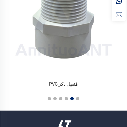
مُتَصِل ذكر PVC