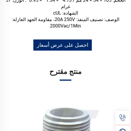
الحجم: 105 × 34 × 24 مم / 4.13 '' × 1.34 '' × 0.95 ''؛ الوزن: 57
غرام
الشهادة: cUL
الوصف: تصنيف المنفذ: 20A 250V، مقاومة الجهد العازلة:
2000Vac/1Min
احصل على عرض أسعار
منتج مقترح