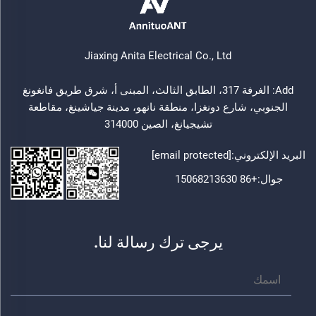
Jiaxing Anita Electrical Co., Ltd
Add: الغرفة 317، الطابق الثالث، المبنى أ، شرق طريق فانغونغ
الجنوبي، شارع دونغزا، منطقة نانهو، مدينة جياشينغ، مقاطعة
تشيجيانغ، الصين 314000
البريد الإلكتروني:
[email protected]
جوال:
+86 15068213630
يرجى ترك رسالة لنا.