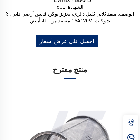
ITEM NO: YGB-045
الشهادة: cUL
الوصف: منفذ ثلاثي ثقيل دائري، تعزيز يوكر، قابس أرضي ذاتي، 3
شوكات، 15A120V معتمد من UL، أبيض
احصل على عرض أسعار
منتج مقترح