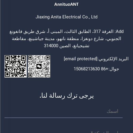
Jiaxing Anita Electrical Co., Ltd
Add: الغرفة 317، الطابق الثالث، المبنى أ، شرق طريق فانغونغ
الجنوبي، شارع دونغزا، منطقة نانهو، مدينة جياشينغ، مقاطعة
تشيجيانغ، الصين 314000
البريد الإلكتروني:
[email protected]
جوال:
+86 15068213630
يرجى ترك رسالة لنا.