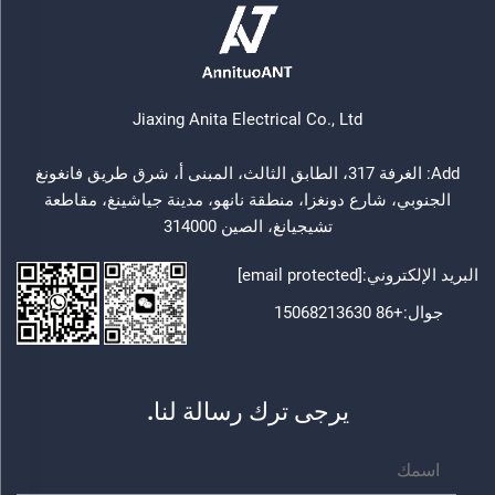
Jiaxing Anita Electrical Co., Ltd
Add: الغرفة 317، الطابق الثالث، المبنى أ، شرق طريق فانغونغ
الجنوبي، شارع دونغزا، منطقة نانهو، مدينة جياشينغ، مقاطعة
تشيجيانغ، الصين 314000
البريد الإلكتروني:
[email protected]
جوال:
+86 15068213630
يرجى ترك رسالة لنا.