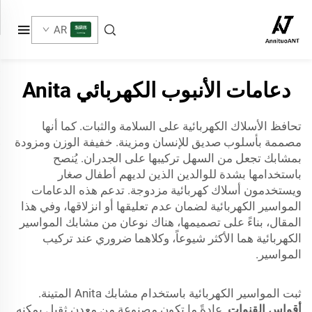
AR
دعامات الأنبوب الكهربائي Anita
تحافظ الأسلاك الكهربائية على السلامة والثبات. كما أنها
مصممة بأسلوب صديق للإنسان ومزينة. خفيفة الوزن ومزودة
بمشابك تجعل من السهل تركيبها على الجدران. يُنصح
باستخدامها بشدة للوالدين الذين لديهم أطفال صغار
ويستخدمون أسلاك كهربائية مزدوجة. تدعم هذه الدعامات
المواسير الكهربائية لضمان عدم تعليقها أو انزلاقها، وفي هذا
المقال، بناءً على تصميمها، هناك نوعان من مشابك المواسير
الكهربائية هما الأكثر شيوعاً، وكلاهما ضروري عند تركيب
المواسير.
ثبت المواسير الكهربائية باستخدام مشابك Anita المتينة.
أقواس القنوات
.عادةً ما تكون مصنوعة من معدن ثقيل يمكنه