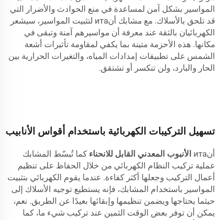
المواسير بشكل آمن لمساعدة في منع الحوادث والأضرار التي
قد تلحق بالأسلاك. مع مشابك أنита لتثبيت المواسير، سيشعر
الكهربائيان بالثقة عند معرفة أن مواسيرهم آمنة وتبقى في
مكانها. هذه الأحزمة متينة بما يكفي لمقاومة تأثيرات أشعة
الشمس على تطبيقات إمدادات المياه، والتغيرات الحرارية بين
الحار والبارد، ولن تنكسر أو تشتقق.
تسهيل التركيبات الكهربائية باستخدام أقواس الأنابيب
أنита
الأنبوب المعدني القابل للانحناء
كما تُبسّط المشابك
عملية تركيب النظام الكهربائي من خلال الحفاظ على تنظيم
أعمال التركيب وجعلها أكثر كفاءة. عندما يقوم الكهربائي بتثبيت
المواسير باستخدام المشابك، فإنه يستطيع توجيه الأسلاك إلى
حيثما يحتاجها ويضمن تنظيمها وإبقائها بعيدًا عن الطريق. نعم،
يمكن أن توفر بعض الوقت الثمين عند تركيب شيء ما، كما