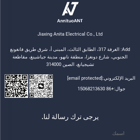
Jiaxing Anita Electrical Co., Ltd
Add: الغرفة 317، الطابق الثالث، المبنى أ، شرق طريق فانغونغ
الجنوبي، شارع دونغزا، منطقة نانهو، مدينة جياشينغ، مقاطعة
تشيجيانغ، الصين 314000
البريد الإلكتروني:
[email protected]
جوال:
+86 15068213630
يرجى ترك رسالة لنا.