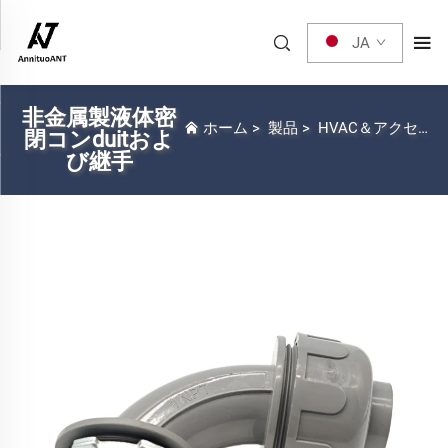
JA
非金属製液体密
ホーム
>
製品
>
HVAC＆アクセサリー
閉コンduitおよ
び継手