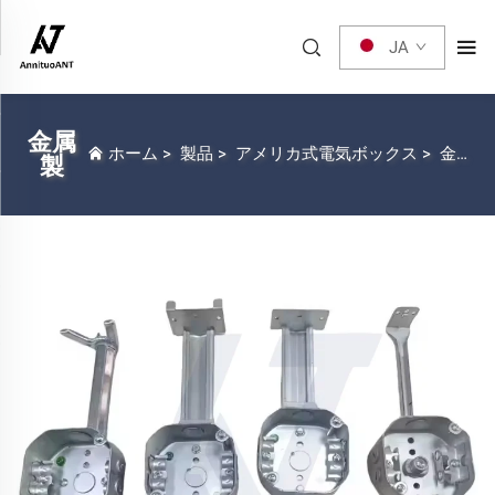
JA
金属
ホーム
>
製品
>
アメリカ式電気ボックス
>
金属製
製