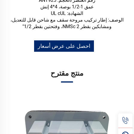
رقم العنصر/الحجم: ANT925
عمق 1-1/2 بوصة، 4*4 إنش
الشهادة: UL cUL
الوصف: إطار تركيب مروحة سقف مع شاحن قابل للتعديل،
ومشابكين بقطر 2 NMSc، وفتحتين بقطر 1/2"
احصل على عرض أسعار
منتج مقترح