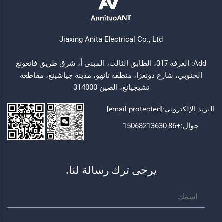
Jiaxing Anita Electrical Co., Ltd
Add: الغرفة 317، الطابق الثالث، المبنى أ، شرق طريق فانغونغ
الجنوبي، شارع دونغزا، منطقة نانهو، مدينة جياشينغ، مقاطعة
تشيجيانغ، الصين 314000
البريد الإلكتروني:
[email protected]
جوال:
+86 15068213630
يرجى ترك رسالة لنا.