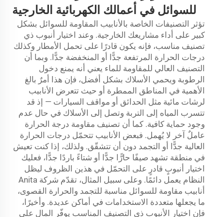
للسوائل في أعمالك الكهربائية الخارجية
تؤثر التصنيفات الخاصة بالأنابيب المقاومة للسوائل بشكل
كبير على أداء مشاريعك الخارجية. وعند اختيار أنبوب ذي
تصنيف مناسب، فإنه يكون قادرًا على تحمل الأمطار وكذلك
درجات الحرارة المرتفعة جدًّا أو المنخفضة جدًّا. وبما أن
التصنيف العالي للمقاومة للماء يعني أنه يمنع دخول
الرطوبة ويحمي الأسلاك بشكل أفضل، فإن هذا أمرٌ بالغ
الأهمية في المناطق الممطرة أو حيث تتعرض الأنابيب
لرشات مائية مثل الحدائق أو مواقف السيارات — إذ قد
تتسرب المياه إلى التربة وتصل إلى الأسلاك في حال عدم
وجود حماية كافية. كما أن تصنيف مقاومة درجة الحرارة
عاملٌ آخر لا يُهمل. فبعض الأنابيب تتحمّل درجات الحرارة
العالية جدًّا أو التجمد دون أن تتشقّق. ولذلك، إذا كنت تعيش
في منطقة تشهد صيفًا حارًّا جدًّا أو شتاءً باردًا جدًّا، فعليك
اختيار أنبوبٍ قادرٍ على التحمّل في هذين الظروف ليظل
النظام يعمل دائمًا. وعلى سبيل المثال، تقدّم شركة Anita
أنابيب مقاومة للسوائل مناسبة للتجمد والحرارة القصوى،
ما يجعلها متعددة الاستخدامات في أماكن عديدة. وأخيرًا،
فإن اختيار الأنبوب ذي التصنيف المناسب يوفّر المال على