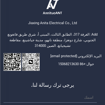
Jiaxing Anita Electrical Co., Ltd
Add: الغرفة 317، الطابق الثالث، المبنى أ، شرق طريق فانغونغ
الجنوبي، شارع دونغزا، منطقة نانهو، مدينة جياشينغ، مقاطعة
تشيجيانغ، الصين 314000
البريد الإلكتروني:
[email protected]
جوال:
+86 15068213630
يرجى ترك رسالة لنا.