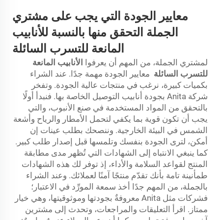
معايير الجودة التي يجب على مشتري
الجملة التحقق منها بالنسبة للأنابيب
المانعة للتسرب السائلة
لمشتري الجملة، من المهم أن يعرفوا
الأنابيب المانعة
للتسرب السائلة
معايير الجودة مهمة جدًا. عند الشراء
بكميات كبيرة، نرغب في منتجات عالية الجودة. وتفخر
شركة Anita بجودة أنابيب التوصيل الخاصة بها. فنبدأ أولًا
بالتحقق من المواد المستخدمة في صنع الأنبوب، والتي
يجب أن تكون قوية بما يكفي لتحمل الأمطار والرياح وأشعة
الشمس في البيئة الخارجية. وننصحك بطلب عينات إن
أمكن، لترى الجودة بنفسك وتلمسها قبل إصدار طلب كبير.
كما ينبغي الانتباه إلى الشهادات التي تُظهر مدى مطابقة
المنتج لقواعد السلامة والأداء، إذ توفر لك هذه الشهادات
طمأنينة تامة بأنك تقدّم منتجًا آمنًا لعملائك. وعند الشراء
بالجملة، من المهم جدًا أخذ سمعة المورِّد في الاعتبار؛
فشركات مثل Anita معروفةٌ بجودتها وموثوقيتها، وهي خيار
ممتاز. اقرأ التعليقات والمراجعات، وتحدث إلى مشترين