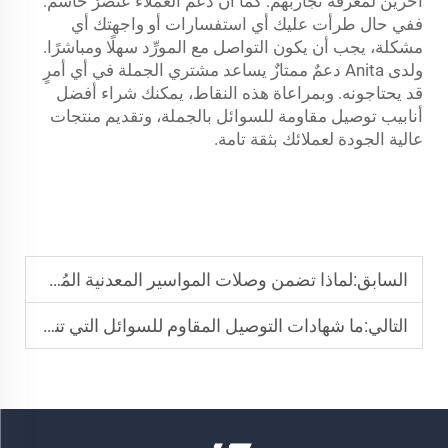
آخرين لمعرفة تجاربهم. كما أن دعم العملاء عنصرٌ حاسمٌ:
ففي حال طرأت عليك أي استفسارات أو واجهتك أي
مشكلة، يجب أن يكون التواصل مع المورِّد سهلًا ومباشرًا.
ولدى Anita دعمٌ ممتازٌ يساعد مشتري الجملة في أي أمرٍ
قد يحتاجونه. وبمراعاة هذه النقاط، يمكنك شراء أفضل
أنابيب توصيل مقاومة للسوائل بالجملة، وتقديم منتجات
عالية الجودة لعملائك بثقة تامة.
السابق:
لماذا تضمن وصلات المواسير المعدنية المُسنَّنة الاستقرار الهيكلي
التالي:
ما شهادات التوصيل المقاوم للسوائل التي تنطبق على الإنشاءات التجارية؟