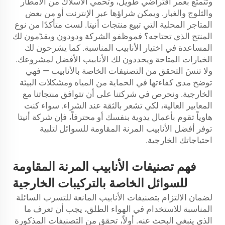
وتتمتع بعمر افتراضي طويل، وتحمي الأسلاك من الأمطار
والثلوج والغبار. ويمكن شراؤها عبر الإنترنت أو من بعض
المتاجر المحلية التي تبيع منتجات أنيتا. لست متأكدًا من نوع
المنتج الذي تحتاجه؟ فموظفو الشركة ودودون ويقدّمون لك
المساعدة في اختيار الأنابيب المناسبة. كما يشرحون لك
الخيارات المتاحة ويحددون لك الأنابيب الأفضل لمشروعك.
ولا تنسَ التحقق من التصنيفات الخاصة بالأنابيب — فهي
توضح مدى كفاءتها في الحماية من المياه ومشكلات البيئة
الخارجية. ونحرص في شركتنا على أن تتوافق منتجاتنا مع
المعايير العالية، لكي تشعر بالثقة عند الشراء. سواء كنت
هاوياً تقوم بأعمال يدوية بنفسك أو محترفاً، فإن شركة أنيتا
توفر أفضل الأنابيب المرنة المقاومة للسوائل لتلبية
احتياجاتك الخارجية.
فهم تصنيفات الأنابيب المرنة المقاومة
للسوائل الخاصة بالتركيبات الخارجية
لضمان الالتزام بتصنيفات الأنابيب المانعة للتسرب السائلة
المناسبة للاستخدام في الهواء الطلق، يجب أن تعرف ما
الذي ينبغي البحث عنه. أولاً، تحقق من التصنيفات المذكورة