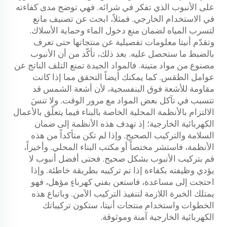
على الأنبوب الذي تفكر في شرائه. فهي توضح مدى كفاءته
في الاستخدام الخارجي. فمثلاً، ابحث عن تصنيف مانع
لتسرب المياه لضمان منع دخول الماء وحماية الأسلاك.
وتقدّم أنيتا معلومات تفصيلية عن منتجاتها حتى تعرف
بالضبط ما ستحصل عليه. بعد ذلك، تأكّد من أن الأنبوب
مصنوع من مواد متينة. فالمواد الجيدة تمنع التلف الناتج عن
عوامل الطقس. كما يمكنك أيضاً التحقق مما إذا كانت
مقاومة للأشعة فوق البنفسجية، لأن أشعة الشمس قد
تتسبب في تآكل بعض المواد مع مرور الوقت. ولا تنسَ
الالتزام بالأنظمة المحلية الخاصة بالبناء فيما يتعلّق بالأعمال
الكهربائية الخارجية؛ إذ تهدف هذه الأنظمة إلى ضمان
السلامة والتركيب الصحيح. وإذا لم تكن متأكداً من هذه
الأنظمة، فاستشر مختصاً أو مكتب البناء المحلي. وأخيراً،
قم بتركيب الأنبوب بشكل صحيح. فحتى أفضل أنبوب لا
يؤدي وظيفته بكفاءة إذا تم تركيبه بطريقة خاطئة. وإذا
احتجت إلى مساعدة، فاستعن بفني كهرباءٍ مؤهل، فهو
يمتلك الخبرة اللازمة لتنفيذ التركيب الآمن. وباتباع هذه
الخطوات واستخدام منتجات أنيتا، ستكون تركيباتك
الكهربائية الخارجية آمنة وموثوقة.