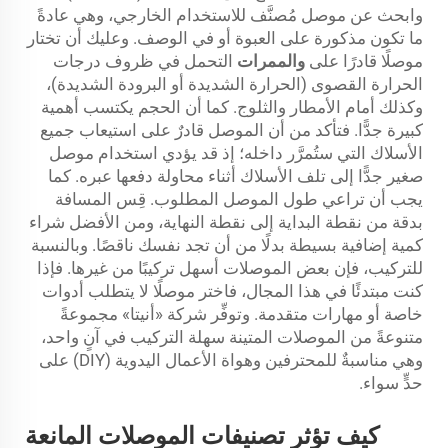
وابحث عن موصل مُصنَّف للاستخدام الخارجي، وهي عادةً
ما تكون مذكورة على العبوة أو في الوصف. وعليك أن تختار
موصلًا قادرًا على
والممرات
التحمل في ظروف درجات
الحرارة القصوى (الحرارة الشديدة أو البرودة الشديدة)،
وكذلك أمام الأمطار والثلوج. كما أن الحجم يكتسب أهمية
كبيرة جدًّا. فتأكد من أن الموصل قادرٌ على استيعاب جميع
الأسلاك التي ستُمرَّر داخله؛ إذ قد يؤدي استخدام موصل
صغير جدًّا إلى تلف الأسلاك أثناء محاولة دفعها عبره. كما
يجب أن تراعي طول الموصل المطلوب. قِس المسافة
بدقة من نقطة البداية إلى نقطة النهاية، ومن الأفضل شراء
كمية إضافية بسيطة بدلًا من أن تجد نفسك ناقصًا. وبالنسبة
للتركيب، فإن بعض الموصلات أسهل تركيبًا من غيرها. فإذا
كنت مبتدئًا في هذا المجال، فاختر موصلًا لا يتطلب أدوات
خاصة أو مهارات متقدمة. وتوفِّر شركة «أنيتا» مجموعةً
متنوعةً من الموصلات المتينة سهلة التركيب في آنٍ واحد،
وهي مناسبةٌ للمحترفين وهواة الأعمال اليدوية (DIY) على
حدٍّ سواء.
كيف تؤثر تصنيفات الموصلات المانعة