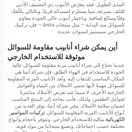
المدى الطويل. فقد يتعرّض الأنبوب ذي التصنيف الأدنى
للتلف بسرعة، مما يستلزم استبداله قريبًا، وبالتالي يكلّفك
وقتًا ومبالغ إضافية. وباختيار أنبوب عالي الجودة مقاوم
للسوائل منذ البداية — مثل منتجات Anita — فإن تركيبك
الخارجي سيستمر لسنوات عديدة.
أين يمكن شراء أنابيب مقاومة للسوائل
موثوقة للاستخدام الخارجي
عندما تحتاج إلى شراء أنابيب مرنة مقاومة للسوائل عالية
الجودة للاستخدام في الهواء الطلق، فإن شركة أنيتا هي
المكان المناسب للذهاب إليه. وتُعد الأنابيب المرنة المقاومة
للسوائل مهمةً لأنها تحمي الأسلاك من المياه والعوامل
الخارجية الأخرى، لا سيما عند تعرض الأسلاك مباشرةً
لعوامل الطقس. ولذلك، فأنت بحاجة إلى المنتج المناسب
لضمان سلامة الأسلاك. وفي شركة أنيتا، نوفر العديد من
أنواع الأنابيب المرنة المقاومة للسوائل.
تركيبات المواسير
الكهربائية
مثالية للاستخدام الخارجي. وتتوفر بأحجام وأنواع
مختلفة حسب احتياجاتك. وتصنع منتجاتنا من مواد قوية،