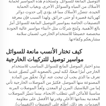
التوصيل المانعة للسوائل. وتُستخدم هذه المواسير لحماية
الأسلاك من المياه والسوائل الأخرى. وبغياب الحماية
الجيدة، تتضرَّر الأسلاك مما قد يؤدي إلى حدوث دوائر
كهربائية قصيرة أو حتى حرائق. ولهذا السبب فإن معرفة
التصنيفات الخاصة بمواسير التوصيل المانعة للسوائل أمرٌ
بالغ الأهمية. وتُنتج شركات مثل «أنيتا» مواسير عالية الجودة
مخصصة خصيصًا للاستخدام الخارجي، لضمان سلامة
مشاريعكم وكفاءتها.
كيف تختار الأنسب
مانعة للسوائل
مواسير توصيل للتركيبات الخارجية
يبدو اختيار الموصل المانع للسوائل المناسب للاستخدام
الخارجي أمرًا صعبًا، لكنه ليس بالصعوبة التي تُتصوَّر عندما
تعرف ما الذي يجب أن تبحث عنه. أولاً، تحقَّق من المادة
المصنوعة منها الموصل. فكثيرٌ من الموصلات الخارجية تأتي
إما من البلاستيك المرن أو المعدن. وتُعدُّ الموصلات المرنة
مناسبةً للأماكن التي تتطلب الانحناء، بينما تتميَّز الموصلات
المعدنية بمتانتها الأعلى وقدرتها الأفضل على مقاومة
الصدمات. بعد ذلك، اطّلع على التصنيفات (التقييمات).