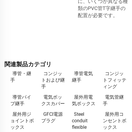
に、いくつか異なる種
類のPVC管T字継手の
配置が必要です。
関連製品カテゴリ
導管・継
コンジッ
導管電気
コンジッ
手
トおよび継
継手
トフィッテ
手
ィング
導管パイ
電気ボッ
屋外用電
電気管継
プ継手
クスカバー
気ボックス
手
屋外用ジ
GFCI電源
Steel
屋外用コ
ョイントボ
プラグ
conduit
ンセントボ
ックス
flexible
ックス