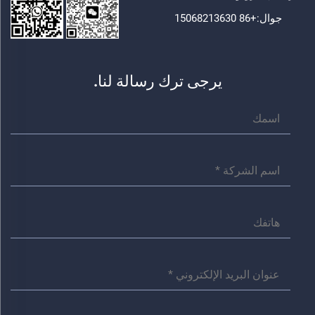
جوال:
+86 15068213630
يرجى ترك رسالة لنا.