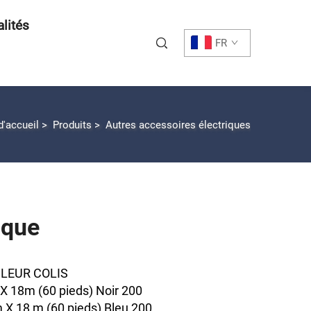
lités
FR
d'accueil
>
Produits
>
Autres accessoires électriques
ique
ULEUR COLIS
 18m (60 pieds) Noir 200
X 18 m (60 pieds) Bleu 200