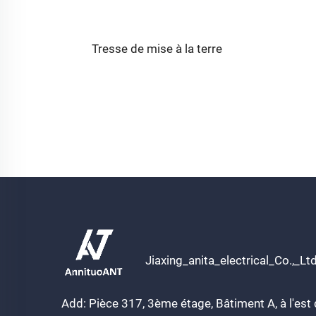
 basse
Tresse de mise à la terre
es
Jiaxing_anita_electrical_Co.,_Lt
Add: Pièce 317, 3ème étage, Bâtiment A, à l'est