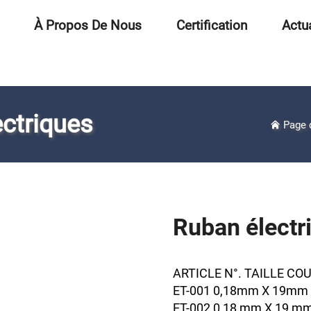
À Propos De Nous
Certification
Actua
ectriques
Page 
Ruban électr
ARTICLE N°. TAILLE CO
ET-001 0,18mm X 19mm X
ET-002 0,18 mm X 19 mm 