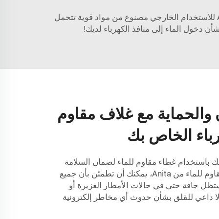
احمِ أجهزتك الإلكترونية من التلف الناتج عن المياه باستخدام صندوق مقبس متين. إن صندوق المقبس الخاص بـ Anita للاستخدام الخارجي مصنوع من مواد قوية تتحمل
أن دخول الماء إلى منافذ الكهرباء لديك!
والحماية مع غلاف مقاوم
رباء الخاص بك
 باستخدام غطاء مقاوم للماء لضمان السلامة
والحماية. مع صندوق المقبس المقاوم للماء من Anita، يمكنك أن تطمئن بأن جميع
ظل جافة حتى في حالات الأمطار الغزيرة أو
ضها مباشرة لمياه splashes. لا داعي للقلق بشأن حدوث أي مخاطر إلكترونية