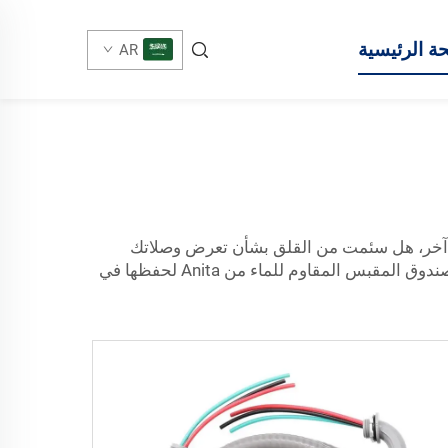
ة الرئيسية
AR
ى آخر، هل سئمت من القلق بشأن تعرض وصلاتك
الكهربائية الخارجية للبلل أو ربما التلف بسبب المطر؟ لم يكن تخزين مقابسك أسهل أو أكثر أمانًا من أي وقت مضى، مع صندوق المقبس المقاوم للماء من Anita لحفظها في