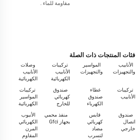
مقاومة للماء
.
فئات المنتجات ذات الصلة
الأنابيب
المواسير
تركيبات
وصلات
والتجهيزات
والتجهيزات
الأنابيب
الأنابيب
الكهربائية
الكهربائية
تركيبات
غطاء
صندوق
تركيبات
الأنابيب
صندوق
كهربائي
المواسير
الكهرباء
للخارج
الكهربائية
صندوق
قابس
منفذ محمي
الأنبوب
اتصال
كهربائي
بجهاز Gfci
الكهربائي
خارجي
مضاد
المرن
لتسرب
المقاوم