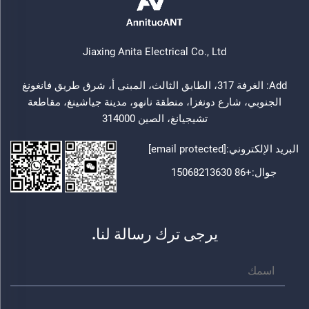
Jiaxing Anita Electrical Co., Ltd
Add: الغرفة 317، الطابق الثالث، المبنى أ، شرق طريق فانغونغ
الجنوبي، شارع دونغزا، منطقة نانهو، مدينة جياشينغ، مقاطعة
تشيجيانغ، الصين 314000
البريد الإلكتروني:
[email protected]
جوال:
+86 15068213630
يرجى ترك رسالة لنا.