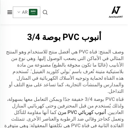
AR
أنبوب PVC بوصة 3/4
وصف المنتج: قناة PVC هي أفضل منتج للاستخدام وهو المنتج
المثالي في الأماكن التي يصعب الوصول إليها. وهي نوع من
الأنابيب (غالبًا ما تكون مجوفة بالطبع) مصنوعة من مادة
بلاستيكية متينة تُعرف باسم 'بولي كلوريد الفينيل'. تُستخدم
هذه القناة لحماية وتوجيه الأسلاك الكهربائية في المنازل
والمدارس والمنشآت التجارية، كما تساعد على منع التلف أو
التداخل.
قناة PVC بوصة 3/4 خفيفة جدًا ويمكن التعامل معها بسهولة،
ولذلك يُستخدم من قبل المحترفين وحتى كهربائيي المنازل
العاديين.
أنبوب كهربائي PVC مرن
كما أنها مقاومة للتآكل
وتعمل كحاجز وقائي ضد الرطوبة والعناصر الأخرى. تتمثلث
الفائدة الثانية في قناة PVC هي تكلفتها المعقولة: وهي متوفرة