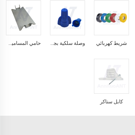
شريط كهربائي
وصلة سلكية بجناحين قابلة للالتفاف
حامي المسامير المسمار
كابل ستاكر