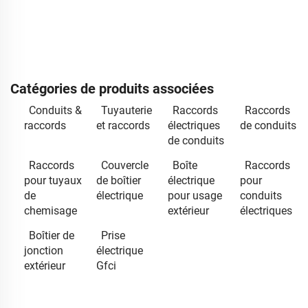
Catégories de produits associées
Conduits &
Tuyauterie
Raccords
Raccords
raccords
et raccords
électriques
de conduits
de conduits
Raccords
Couvercle
Boîte
Raccords
pour tuyaux
de boîtier
électrique
pour
de
électrique
pour usage
conduits
chemisage
extérieur
électriques
Boîtier de
Prise
jonction
électrique
extérieur
Gfci