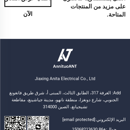
على مزيد من المنتجات
الآن
المتاحة.
Jiaxing Anita Electrical Co., Ltd
Add: الغرفة 317، الطابق الثالث، المبنى أ، شرق طريق فانغونغ
الجنوبي، شارع دونغزا، منطقة نانهو، مدينة جياشينغ، مقاطعة
تشيجيانغ، الصين 314000
البريد الإلكتروني:
[email protected]
جوال:
+86 15068213630