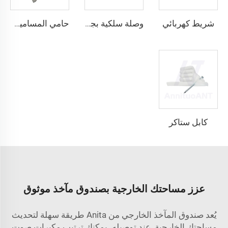
شريط كهربائي
وصلة سلكية بجناحين قابلة للالتفاف
حامي المسامير المسمار
كابل ستاكر
عزز مساحتك الخارجية بصندوق مآخذ موثوق
يُعد صندوق المآخذ الخارجي من Anita طريقة سهلة لتحديث
مساحتك الخارجية. عند توصيله، يمكنك ترتيب مكبرات صوت