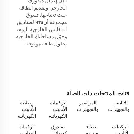
أجل إكمال ديكورك
الخارجي وتقديم الطاقة
حيث تحتاجها. تسوق
مجموعة أنита لصناديق
المقابس الخارجية اليوم،
وحوّل مساحاتك الخارجية
بحلول طاقة موثوقة.
فئات المنتجات ذات الصلة
الأنابيب
المواسير
تركيبات
وصلات
والتجهيزات
والتجهيزات
الأنابيب
الأنابيب
الكهربائية
الكهربائية
تركيبات
غطاء
صندوق
تركيبات
الأنابيب
صندوق
كهربائي
المواسير