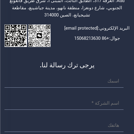
Add: الغرفة 317، الطابق الثالث، المبنى أ، شرق طريق فانغونغ
الجنوبي، شارع دونغزا، منطقة نانهو، مدينة جياشينغ، مقاطعة
تشيجيانغ، الصين 314000
البريد الإلكتروني:
[email protected]
جوال:
+86 15068213630
يرجى ترك رسالة لنا.