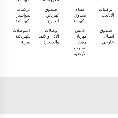
تركيبات
غطاء
صندوق
تركيبات
الأنابيب
صندوق
كهربائي
المواسير
الكهرباء
للخارج
الكهربائية
صندوق
قابس
وصلات
الموصلات
اتصال
كهربائي
الأذن والأنف
الكهربائية
خارجي
مضاد
والحنجرة
المرنة
لتسرب
الأرضية