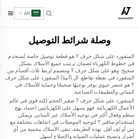
AR
وصلة شرائط التوصيل
المنفورد على شكل حرف T هو قطعة توصيل خاصة تُستخدم
في خطوط الكهرباء لضمان ترتيب جميع الأسلاك بشكل
صحيح. وهو على شكل حرف T ومصمم لربط ثلاث أقسام من
المنفورد في نقطة تقاطع. ال
(أنيتا)
المنفورد على شكل حرف
T هو عنصر حيوي يوفر توجيهًا صحيحًا وحماية للأسلاك في
المباني والتطبيقات الصناعية.
المنفورد على شكل حرف T صغير الحجم لكنه قوي في عالم
الأعمال الكهربائية. فهو يسهل على الكهربائيين اعتماد نهج
منظم وفعال أكثر في توجيه الأسلاك عبر المباني. ويمكن
استخدام منافير T لتوجيه الموصلات في اتجاهات مختلفة مع
ثني أو لف أقل. بهذه الطريقة، تبقى الأسلاك محمية من أي
أضرار وتصبح عمليات الصيانة والإصلاح أسهل.