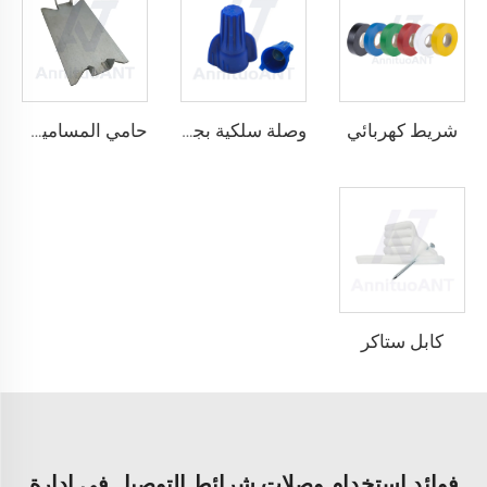
شريط كهربائي
وصلة سلكية بجناحين قابلة للالتفاف
حامي المسامير المسمار
كابل ستاكر
فوائد استخدام وصلات شرائط التوصيل في إدارة