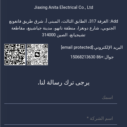
Jiaxing Anita Electrical Co., Ltd
Add: الغرفة 317، الطابق الثالث، المبنى أ، شرق طريق فانغونغ
الجنوبي، شارع دونغزا، منطقة نانهو، مدينة جياشينغ، مقاطعة
تشيجيانغ، الصين 314000
البريد الإلكتروني:
[email protected]
جوال:
+86 15068213630
يرجى ترك رسالة لنا.