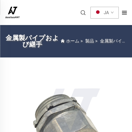
JA
金属製パイプおよ
ホーム
>
製品
>
金属製パイプおよび継手
び継手