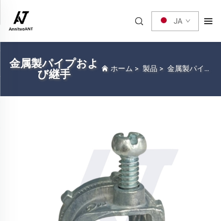
JA
金属製パイプおよ
ホーム
>
製品
>
金属製パイプおよび継手
び継手