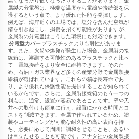
高くなったり低くなったりすることがあります。金
属製の分電盤は、極端な温度から電線や接続部を保
護するという点で、より優れた性能を発揮します。
例えば、海岸近くの工場では、塩分を含んだ空気が
錆を引き起こし、損傷を招く可能性がありますが、
金属製の分電盤はこうした環境にも対応できます。
分電盤カバー
プラスチックよりも耐性がありま
す。また、火災や爆発が発生した場合、金属製の接
線箱は、溶融する可能性のあるプラスチックと比べ
て、電気接続をより安全に維持できます。そのた
め、石油・ガス業界など多くの産業分野で金属製接
線箱が選ばれています。これらの箱は長寿命であ
り、より優れた保護性能を提供することが知られて
いるからです。さらに、金属製接線箱のもう一つの
利点は、通常、設置が容易であることです。壁や天
井への取付けも簡単に行え、設置にかかる時間とコ
ストを削減できます。金属で作られているため、塗
装やコーティングが可能な耐久性の高い表面を持
ち、必要に応じて周囲に調和させることも、あるい
は目立たせることも可能です。アナタ社の金属製接