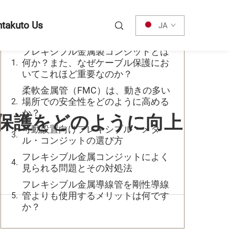
目次
takuto Us
JA
フレキシブル金属製コンジットとは
何か？また、なぜケーブル保護にお
いてこれほど重要なのか？
柔軟金属管（FMC）は、動きの多い
場所での安全性をどのように高める
か？
ル保護をどのように向上
可動設置向けフレキシブル・メタ
ル・コンジットの選び方
フレキシブル金属コンジットによく
見られる問題とその対処法
フレキシブル金属導線管を剛性導線
管よりも使用するメリットは何です
か？