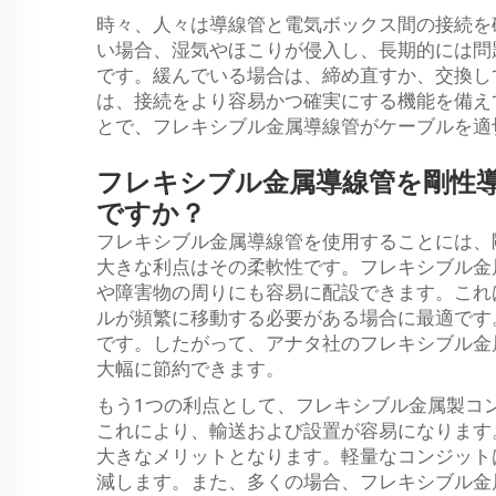
時々、人々は導線管と電気ボックス間の接続を
い場合、湿気やほこりが侵入し、長期的には問
です。緩んでいる場合は、締め直すか、交換し
は、接続をより容易かつ確実にする機能を備え
とで、フレキシブル金属導線管がケーブルを適
フレキシブル金属導線管を剛性
ですか？
フレキシブル金属導線管を使用することには、
大きな利点はその柔軟性です。フレキシブル金
や障害物の周りにも容易に配設できます。これ
ルが頻繁に移動する必要がある場合に最適です
です。したがって、アナタ社のフレキシブル金
大幅に節約できます。
もう1つの利点として、フレキシブル金属製コ
これにより、輸送および設置が容易になります
大きなメリットとなります。軽量なコンジット
減します。また、多くの場合、フレキシブル金