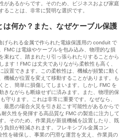
性があるからです。そのため、ビジネスおよび家庭
することは、非常に賢明な選択です。
とは何か？また、なぜケーブル保護
げられる金属で作られた電線保護用の conduit で
FMC は電線やケーブルを包み込み、物理的な損
を束ねて、踏まれたり引っ張られたりすることから
躍します！FMC は丈夫でありながら柔軟性も高く、
に設置できます。この柔軟性は、機械が頻繁に動く
、機械が位置を変えて移動することがあります。も
と、簡単に損傷してしまいます。しかし FMC を
動きながらも断線せずに済みます。また、物理的保
らも守ります。これは非常に重要です。なぜなら、
、最悪の場合火災を引き起こす可能性があるからで
も耐久性を発揮する高品質な FMC の製造に注力して
す。そのため、作業員が新規機械を設置したり、既
う負担が軽減されます。フレキシブル金属コン
の安全性を確保し、事業の円滑な運営を支え、作業員の