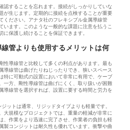
確認することを忘れます。接続がしっかりしていな
題が生じます。定期的に接続を点検することが重要
てください。アナタ社のフレキシブル金属導線管
ています。このような一般的な課題に注意を払うこ
切に保護し続けることを保証できます。
導線管よりも使用するメリットは何
剛性導線管と比較して多くの利点があります。最も
属導線管は曲げたりねじったりでき、狭いスペース
は特に可動式の設置において非常に有用で、ケーブ
。一方、剛性導線管は曲げにくく、取り扱いが困難
属導線管を選択すれば、設置に要する時間と労力を
ンジットは通常、リジッドタイプよりも軽量です。
。大規模なプロジェクトでは、重量の軽減が非常に
は、作業をより迅速に完了させ、作業者の負担も軽
属製コンジットは耐久性も優れています。衝撃や曲