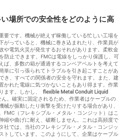
多い場所での安全性をどのように高
重要です。機械が絶えず稼働している忙しい工場を
下がっていると、機械に巻き込まれたり、作業員が
故や電気火災が発生するおそれがあります。柔軟金
を防止できます。FMCは電線をしっかり保護し、可
えば、多数の箱が通過するコンベアベルトを考えて
簡単に引っ張られてトラブルを引き起こすことがあ
納でき、すべての関係者の安全を守れます。また、建
置かれた電線に気づかないこともあり得ます。作業
ります。しかし、
flexible Metal Conduit Liquid
せん。確実に固定されるため、作業者はケーブルの
機械が振動したり衝撃を受けたりする場合があり、
。FMC（フレキシブル・メタル・コンジット）はこ
伸縮や曲げに耐え、破断しません。これは高頻度で
タ社では、当社のフレキシブル・メタル・コンジッ
ストしています。このようにして、企業はケーブル