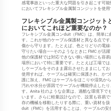
感電事故といった重大な問題を引き起こす可能
においてフレキシブル金属製コンジットを使用
フレキシブル金属製コンジット
においてこれほど重要なのか？
フレキシブル金属コンduit（FMC）は、簡単に曲
す。これが他のケーブル保護材と異なる点です。
傷から守ります。たとえば、色とりどりの電線
守りたい場合——そのようなときに FMC が活
他の保護材では対応できない狭い場所にも容易
場所において特に重要です。たとえば工場では
しケーブルをそのまま露出させたままにしておく
使用すれば、ケーブルは確実に保護され、かつ
護に加え、FMC はケーブルをほこりや湿気か
汚れや水分が原因でケーブルが機能停止したり
す。Anita 社のような企業は、過酷な環境下で
います。さらに軽量設計なので、設置も容易で
存の機械を移動したりする際に、重い資材を扱
duit（FMC）を活用することは、ケーブル