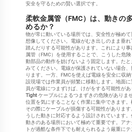
安全を守るための賢い選択です。
柔軟金属管（FMC）は、動きの
めるか？
物が常に動いている場所では、安全性が極めて
想像してください。電線がむき出しのまま垂れ
踏んだりする可能性があります。これにより事
属管（FMC）を使用することで、こうした危険
動部品の動作を妨げないよう固定します。たと
みてください。電線が保護されていない場合、
ります。一方、FMCを使えば電線を安全に収
設現場では作業員が頻繁に移動します。地面に
員が電線につまずけば、けがをする可能性があ
Tight
ケーブルによるつまずきの危険がありま
位置を気にすることなく作業に集中できます。
その際にケーブルが損傷する可能性があります
うした動きに対応するよう設計されています。
動きのある場所において極めて重要です。アナ
トが過酷な条件下でも耐えられるよう厳重にテ