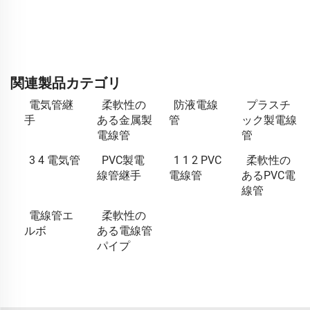
関連製品カテゴリ
電気管継
柔軟性の
防液電線
プラスチ
手
ある金属製
管
ック製電線
電線管
管
3 4 電気管
PVC製電
1 1 2 PVC
柔軟性の
線管継手
電線管
あるPVC電
線管
電線管エ
柔軟性の
ルボ
ある電線管
パイプ