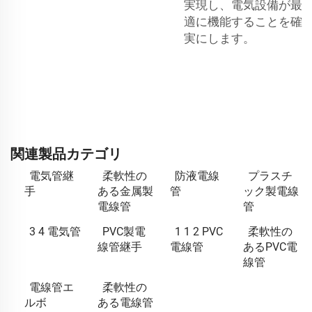
実現し、電気設備が最
適に機能することを確
実にします。
関連製品カテゴリ
電気管継
柔軟性の
防液電線
プラスチ
手
ある金属製
管
ック製電線
電線管
管
3 4 電気管
PVC製電
1 1 2 PVC
柔軟性の
線管継手
電線管
あるPVC電
線管
電線管エ
柔軟性の
ルボ
ある電線管