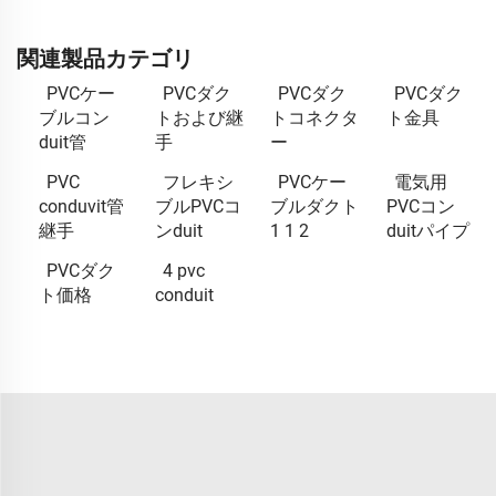
関連製品カテゴリ
PVCケー
PVCダク
PVCダク
PVCダク
ブルコン
トおよび継
トコネクタ
ト金具
duit管
手
ー
PVC
フレキシ
PVCケー
電気用
conduvit管
ブルPVCコ
ブルダクト
PVCコン
継手
ンduit
1 1 2
duitパイプ
PVCダク
4 pvc
ト価格
conduit