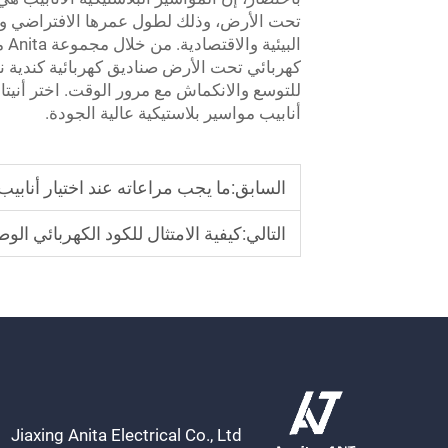
تحت الأرض، وذلك لطول عمرها الافتراضي وال
ال
كهربائي تحت الأرض
صناديق كهربائية كندية
ن
للتوسع والانكماش مع مرور الوقت. اختر أنيت
أنابيب مواسير بلاستيكية عالية الجودة.
السابق:
ما يجب مراعاته عند اختيار أنابيب
التالي:
كيفية الامتثال للكود الكهربائي الوطني (NEC) باستخدام أنبوب التوصيل البلاستيكي في الأ
Jiaxing Anita Electrical Co., Ltd