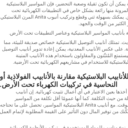
 يمكن أن تكون ثقيلة وصعبة التحضير، فإن المواسير البلاستيكية
 المرونة منها رائعة بشكل خاص في التطبيقات الكهربائية تحت
الأرض حيث تكون المساحة والممر محدودتين. يمكنك بسهولة ثني وقطع وتركيب أنبوب Anita المرن البلاستيكي
 الكثير من الوقت والجهد.
 بأنابيب المواسير البلاستيكية وعناصر التطبيقات تحت الأرض.
حديث. تمتلك أنابيب التوصيل البلاستيكية خصائص صديقة للبيئة، مما
ة. على عكس الأنابيب المعدنية، يمكن إعادة تدوير أنابيب التوصيل
سيستمتع المُثبِّتون والمقاولون باستخدام هذه الأنابيب المتينة
أنابيب البلاستيكية مقارنة بالأنابيب الفولاذية أو
النحاسية في تركيبات الكهرباء تحت الأرض.
خذها بعين الاعتبار في أي أعمال تثبيت كهربائية. إن أنابيب
لة من حيث التكلفة. كما أنها عمومًا أقل تكلفة من المواسير
المعدنية ولا تحتاج إلى صيانة كبيرة مع مرور الوقت. مع أنابيب Anita البلاستيكية المواسير، تحصل على ما تحتاجه
ّنك من توفير المال دون التأثير على القيمة المطلوبة لإتمام العمل
هي نوع مناسب للمواد المستخدمة في تركيب الأنظمة الكهربائية