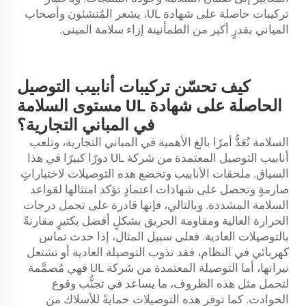
تركيبات حاصلة على شهادة UL، يشعر المُنشئون وأصحاب
المباني بقدرٍ أكبر من الطمأنينة إزاء سلامة المبنى.
كيف تحسّن تركيبات أنابيب التوصيل
الحاصلة على شهادة UL مستوى السلامة
في المباني التجارية؟
السلامة تُعَدُّ أمرًا بالغ الأهمية في المباني التجارية، وتلعب
أنابيب التوصيل المعتمدة من شركة UL دورًا كبيرًا في هذا
السياق.
ملحقات الأنابيب
وتخضع هذه التوصيلات لاختباراتٍ
صارمةٍ وتحصل على شهادات اعتمادٍ تؤكد امتثالها لقواعد
السلامة المشددة. وبالتالي، فإنها قادرة على تحمل درجات
الحرارة العالية ومقاومة الحريق بشكلٍ أفضل بكثيرٍ مقارنةً
بالتوصيلات العادية. فعلى سبيل المثال، إذا حدث تماس
كهربائي في النظام، فقد تذوب التوصيلة العادية أو تشتعل
نيرانها، أما التوصيلة المعتمدة من شركة UL فهي مُصمَّمة
لتحمل مثل هذه الظروف، ما يساعد في تجنُّب وقوع
الحوادث. كما توفر هذه التوصيلات حمايةً للأسلاك من