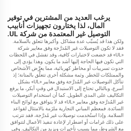
يرغب العديد من المشترين في توفير
المال، لذا يختارون تجهيزات أنابيب
التوصيل غير المعتمدة من شركة UL.
ولكن هذا قد يُسبِّب عدة مشاكل. وأكبرها تتعلق بالسلامة.
فقد لا تكون التوصيلات غير المُدرَّجة وفق معايير شركة
«UL» قد خضعت لاختبارات كافية، وقد تفشل في اللحظات
التي تكون فيها الحاجة إليها أشد ما يكون. وهذا يؤدي إلى
حدوث تسريبات أو مخاطر كهربائية، مما يعرِّض الأشخاص
والممتلكات للخطر. وثمة مشكلة أخرى تتعلَّق بالمتانة؛ إذ
تتآكل التوصيلات غير المُدرَّجة وفق معايير «UL» بشكل
أسرع، وبالتالي تحتاج إلى الاستبدال في وقتٍ أبكر، ما يرفع
التكاليف على المدى الطويل. كما أن استخدام التوصيلات
غير المُدرَّجة وفق معايير «UL» قد لا يتوافق مع لوائح البناء
السائدة. فمعظم المباني التجارية ملزَمة بالامتثال لقواعد
السلامة. وإذا استُخدمت توصيلات غير مُدرَّجة، فقد تترتب
على ذلك غرامات أو اضطرار لإعادة تنفيذ الأعمال لتتوافق
مع الشروط، مما يسبب تأخيرات ويزيد من التكاليف. وفي