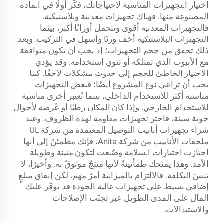
اختيار التجهيزات المناسبة لاحتياجاتك، فكّر أولًا في المادة
المصنوعة منها. فهناك تجهيزات معدنية وبلاستيكية.
فالتجهيزات المعدنية أقوى وتتحمل أوزانًا أكبر، بينما
التجهيزات البلاستيكية أخف وزنًا وأسهل في التركيب. وبعد
ذلك تحقق من حجم التجهيزات؛ إذ يجب أن تكون متوافقة
مع الأنبوب الذي تمتلكه أو تنوي استخدامه. وقد يؤدي
الاختيار الخاطئ للحجم إلى حدوث مشكلات لاحقًا. كما
يجب أن تراعي نوع المشروع أيضًا؛ فبعض التجهيزات
مناسبة أكثر للاستخدام الداخلي، بينما تُعتبر أخرى مناسبة
للاستخدام الخارجي. وإذا كان المكان رطبًا أو عُرضة لأحوال
جوية سيئة، فاختر تجهيزات مقاومة لهذه الظروف. وعند
شراء تجهيزات أنابيب التوصيل المعتمدة من شركة UL
ملحقات الأنابيب
من شركة Anita، فإنك مطمئنٌ إلى أنها
اجتازت اختبارات السلامة وصُنعت لتكون متينة وطويلة
الأمد. وهذا يمنحك طمأنينةً لأنها منتجٌ موثوقٌ به. وأخيرًا، لا
تنسَ التكلفة. فالالتزام بالميزانية أمرٌ مهم، لكن إنفاق مبلغٍ
إضافي بسيط على تجهيزات عالية الجودة قد يوفّر عليك
المال على المدى الطويل عبر تجنّب الإصلاحات
والاستبدالات.