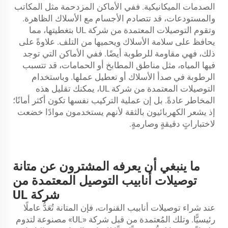
الصدمات الميكانيكية. ففي الأماكن المزدحمة مثل المكاتب
والمستودعات، قد تتصادم الأجسام مع الأسلاك الظاهرة.
وتقوم التوصيلات المعتمدة من شركة UL بتغطيتها، مما
يحافظ على سلامة الأسلاك ويحميها من التلف. علاوةً على
ذلك، فهي مقاومة للرطوبة أيضًا. ففي الأماكن التي توجد
فيها المياه، مثل مناطق المطابخ أو الحمامات، قد تتسبب
الرطوبة في صدأ الأسلاك أو تعطيل عملها. وباستخدام
التوصيلات المعتمدة من شركة UL، يمكنك تقليل هذه
المخاطر عادةً. بل إن عملية التركيب نفسها تكون أكثر أمانًا؛
إذ يشعر الكهربائيون بالثقة لأنهم يستخدمون موادًا خضعت
لاختباراتٍ دقيقةٍ وصارمةٍ.
ما ينبغي أن يعرفه المشترون عن متانة
توصيلات أنابيب التوصيل المعتمدة من
شركة UL
عند شراء توصيلات أنابيب القنوات، فإن المتانة تُعَدُّ عاملًا
رئيسيًّا. وتلك المُعتمدة من قبل شركة «UL» مصنوعة لتدوم