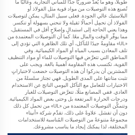
طويلاً، وهو ما يُعدُّ ضروريًّا جدًّا للمباني التجارية. وغالبًا ما
تُصنع هذه التوصيلات من مواد قوية مثل الفولاذ أو
البلاستيك عالي الجودة. فعلى سبيل المثال، يمكن لتوصيلات
الفولاذ أن تحمِل أحمالًا ثقيلة ولا تنحني بسهولة أو تنكسر.
وهذا يعني الحاجة إلى استبدالٍ وإصلاحٍ أقل في المستقبل،
مما يوفِّر الوقت والمال معًا. كما أن التوصيلات المعتمدة من
«UL» مقاومةٌ جيدًا للتآكل، أي تلك الظاهرة التي تؤدي إلى
تلف المعادن بسبب المياه أو المواد الكيميائية. وفي
المناطق التي تتعرَّض فيها التوصيلات للماء أو مواد التنظيف
القوية، تكتسب هذه المقاومة أهميةً بالغة. ويجب على
المشترين أن يدركوا أن هذه التوصيلات خضعت لاختباراتٍ
تثبت متانتها على المدى الطويل. فهي تجتاز سلسلةً من
الاختبارات للتعامل مع التآكل اليومي الناتج عن الاستخدام
العادي. ففي المصانع مثلًا، تتعرَّض التوصيلات للغبار
ودرجات الحرارة المرتفعة بل وحتى بعض المواد الكيميائية.
وتتمكَّن التوصيلات المعتمدة من «UL» من تحمل كل ذلك
دون أن تفشل. علاوةً على ذلك، تقدِّم شركة «أنيتا»
مجموعةً متنوعةً من التوصيلات المُناسبة للاستخدامات
المختلفة، لذا يمكنك إيجاد ما يناسب مشروعك.