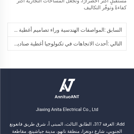
مستقبلٍ أكثر اخضرارًا، وتجعل المساحات التجارية أكثر
كفاءةً وتوفّر التكاليف
السابق :
المواصفات الهندسية وراء تصاميم أغطية صناديق الكهرباء الصناعية
التالي :
أحدث الاتجاهات في تكنولوجيا أغطية صناديق الكهرباء المقاومة للماء
Jiaxing Anita Electrical Co., Ltd
Add: الغرفة 317، الطابق الثالث، المبنى أ، شرق طريق فانغونغ
الجنوبي، شارع دونغزا، منطقة نانهو، مدينة جياشينغ، مقاطعة