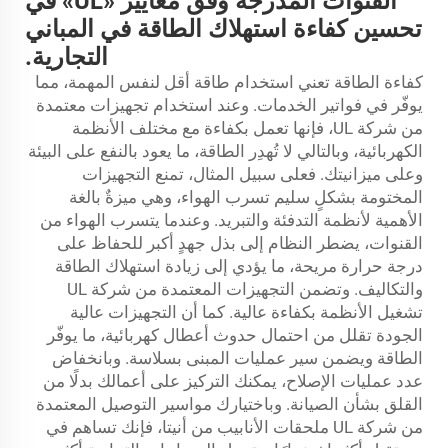
القنوات المُدرَّجة وفق معايير «UL» في
تحسين كفاءة استهلاك الطاقة في المباني
التجارية.
كفاءة الطاقة تعني استخدام طاقة أقل لنفس المهمة، مما
يوفّر في فواتير الخدمات. وعند استخدام تجهيزات معتمدة
من شركة UL، فإنها تعمل بكفاءة مع مختلف الأنظمة
الكهربائية، وبالتالي لا تُهدِر الطاقة، ما يعود بالنفع على البيئة
وعلى ميزانيتك. فعلى سبيل المثال، تمنع التجهيزات
المختومة بشكلٍ سليم تسرب الهواء، وهي ميزةٌ بالغة
الأهمية لأنظمة التدفئة والتبريد. وعندما يتسرب الهواء من
القنوات، يضطر النظام إلى بذل جهدٍ أكبر للحفاظ على
درجة حرارة مريحة، ما يؤدي إلى زيادة استهلاك الطاقة
والتكاليف. وتضمن التجهيزات المعتمدة من شركة UL
تشغيل الأنظمة بكفاءة عالية. كما أن التجهيزات عالية
الجودة تقلل من احتمال حدوث أعطال كهربائية، ما يوفّر
الطاقة ويضمن سير عمليات المبنى بسلاسة. وبانخفاض
عدد عمليات الإصلاح، يمكنك التركيز على أعمالك بدلًا من
القلق بشأن الصيانة. وباختيارك مواسير التوصيل المعتمدة
من شركة UL
ملحقات الأنابيب
من أنيتا، فإنك تساهم في