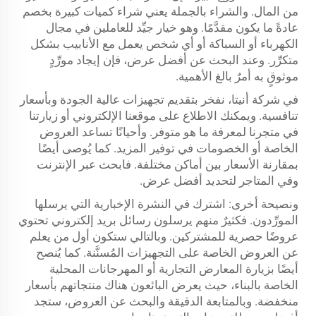
من المال. والشراء بالجملة يعني شراء كميات كبيرة بخصم
عادةً ما يكون مقدَّمًا. وهو خيار جيِّد للعاملين في مجال
الكهرباء أو السباكة أو أي شخص يعمل مع الأنابيب بشكل
متكرِّر. وعند البحث عن أفضل عرض، فإن إيجاد مورِّدٍ
موثوقٍ به أمرٌ بالغ الأهمية.
في شركة أنيتا، نفخر بتقديم تجهيزات عالية الجودة وبأسعار
تنافسية. ويمكنك الاطلاع على موقعنا الإلكتروني أو زيارتنا
في متجرنا لمعرفة ما هو متوفر. وأحيانًا تساعد العروض
الخاصة أو الخصومات في توفير المزيد. كما يُوصى أيضًا
بمقارنة الأسعار بين أماكن مختلفة. فابحث عبر الإنترنت
وفي المتاجر لتحديد أفضل عرض.
ونصيحة أخرى: اشترك في النشرة الإخبارية التي يرسلها
المورِّدون. فكثيرٌ منهم يرسلون رسائل بريد إلكتروني تحتوي
عروضًا حصرية للمشتركين. وبالتالي ستكون أول من يعلم
عن العروض الخاصة على التجهيزات المُسنَّنة. كما يُنصح
أيضًا بزيارة المعارض التجارية أو المهرجانات المحلية
الخاصة بالبناء، حيث يعرض البائعون هناك منتجاتهم بأسعار
منخفضة. وبالمتابعة الدقيقة والبحث عن العروض، ستجد