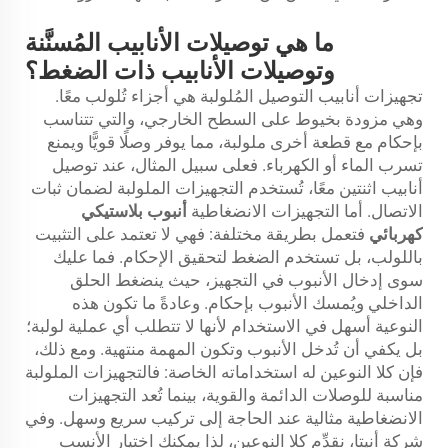
ما هي توصيلات الأنابيب المُسنَّنة
وتوصيلات الأنابيب ذات الضغط؟
تجهيزات أنابيب التوصيل المُلولبة هي أجزاء تُلولب معًا.
وهي مزودة بخيوط على السطح الخارجي، والتي تتناسب
بإحكام مع قطعة أخرى ملولبة، مما يوفر وصلًا قويًّا ويمنع
تسرب الماء أو الكهرباء. فعلى سبيل المثال، عند توصيل
أنابيب اثنتين معًا، تُستخدم التجهيزات الملولبة لضمان ثبات
الاتصال. أما التجهيزات الانضغاطية
أنبوب بلاستيكي
كهربائي
فتعمل بطريقة مختلفة: فهي لا تعتمد على التثبيت
باللولب، بل تستخدم الضغط لتحقيق الإحكام. فما عليك
سوى إدخال الأنبوب في التجهيز، حيث ينضغط الحلق
الداخلي ويُمسك الأنبوب بإحكام. وعادةً ما تكون هذه
النوعية أسهل في الاستخدام لأنها لا تتطلب أي عملية لولبة؛
بل يكفي أن تُدخل الأنبوب وتكون المهمة منتهية. ومع ذلك،
فإن كلا النوعين له استخداماته الخاصة: فالتجهيزات الملولبة
مناسبة للوصلات الدائمة والقوية، بينما تُعد التجهيزات
الانضغاطية مثالية عند الحاجة إلى تركيب سريع وسهل. وفي
شركة أنيتا، نقدِّم كلا النوعين، لذا يمكنك اختيار الأنسب