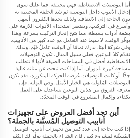
أما التوصيلات الانضغاطية فهي مختلفة. فما عليك سوى
إدخال الأنبوب داخل التوصيلة ثم شد الحلقة المحيطة به
دون الحاجة إلى الالتفاف. ولذلك يجدها الكثيرون أسهل
وأسرع في التركيب. ويقتصر استخدام الأدوات اللازمة على
بضعة أدوات بسيطة، مما يتيح إنجاز التركيب بسرعة. وهذا
يوفّر الوقت، لا سيما عند التعامل مع عدد كبير من الأنابيب.
وفي شركة أنيتا، ندرك تمامًا أن الوقت عاملٌ قيّم. ولذلك
نقدّم كلا النوعين. فعلى سبيل المثال، تكون التوصيلات
الانضغاطية أفضل في المساحات الضيقة لأنها لا تتطلب
مساحة كبيرة للدوران. أما إذا كنت تبحث عن متانة عالية
جدًّا، أو كانت التوصيلات عُرضة للحركة المتكررة، فقد تكون
التوصيلات المُلولبة هي الخيار الأمثل. وفي النهاية، فإن
معرفة الفروق بين هذين النوعين تساعدك على العمل
بكفاءة وإكمال المشروع في الوقت المحدّد.
أين تجد أفضل العروض على تجهيزات
أنابيب التوصيل المُسنَّنة بالجملة؟
إذا كنت بحاجة إلى عدد كبير من تجهيزات أنابيب التوصيل
المُسنَّنة لمشروع كبير، فإن الشراء بالجملة يوفِّر لك الكثير