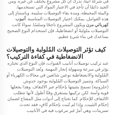
في شركة أنيتا، ندرك أن كل مشروعٍ يختلف عن غيره. ومن
الجيد دائمًا أن تأخذ في الاعتبار المواد التي تستخدمها،
والبيئة المحيطة، ومدة بقاء التوصيلات سليمة. وباستنادٍ إلى
هذه العوامل، يمكنك اختيار التوصيلات المناسبة.
أنبوب
كهربائي مرن
ويكون المشروع ناجحًا وسلسًا. سواءً كانت
التوصيلات ملولبةً أو انضغاطيةً، فإن استخدام النوع الصحيح
يساعدك في بناء شيءٍ عظيم.
كيف تؤثر التوصيلات المُلولبة والتوصيلات
الانضغاطية في كفاءة التركيب؟
عند تركيب توصيلات أنابيب القنوات، فإن النوع الذي تختاره
يؤثر في سرعة وسهولة إنجاز المهمة. وتُعد التوصيلات
المُلولبة والانضغاطية نوعين شائعين في مجالات الكهرباء أو
السباكة. وتتميز التوصيلات المُلولبة بوجود خدوش
(حلزونية) تسمح بتثبيتها بإحكام عبر الالتفاف. وهذا يجعلها
قوية وآمنة. لكن تركيبها يستغرق وقتًا أطول لأنها تتطلب
الالتفاف للإحكام. كما تحتاج إلى أدوات مثل المفتاح لضمان
إحكام التثبيت. وإذا لم تُثبت بإحكام كافٍ، فقد تحدث
تسريبات، وهي أمرٌ غير مرغوب فيه في الأنابيب.