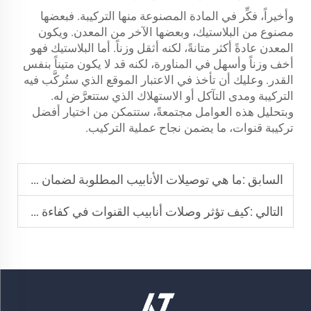
وأخيراً، فكِّر في المادة المصنوعة منها التركيبة. فبعضها
مصنوع من البلاستيك، وبعضها الآخر من المعدن. ويكون
المعدن عادةً أكثر متانةً، لكنه أثقل وزناً. أما البلاستيك فهو
أخف وزناً وأسهل في المناورة، لكنه قد لا يكون متيناً بنفس
القدر. وعليك أن تأخذ في الاعتبار الموقع الذي ستُركَّب فيه
التركيبة ومدى التآكل أو الاستهلاك الذي ستتعرَّض له.
وبتحليل هذه العوامل مجتمعةً، ستتمكن من اختيار أفضل
تركيبة قنوات، ما يضمن نجاح عملية التركيب.
السابق :
ما هي توصيلات الأنابيب المطلوبة لضمان الامتثال في تركيبات الأسلاك التجارية؟
التالي :
كيف تؤثر وصلات أنابيب القنوات في كفاءة التركيب في مشاريع البناء الكبيرة