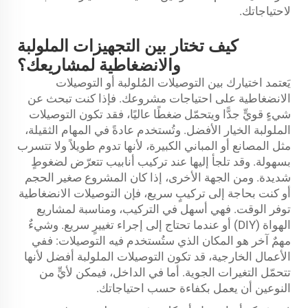
لاحتياجاتك.
كيف تختار بين التجهيزات الملولبة
والانضغاطية لمشاريعك؟
يَعتمد اختيارك بين التوصيلات المُلولبة أو التوصيلات
الانضغاطية على احتياجات مشروعك. فإذا كنت تبحث عن
شيءٍ قويٍّ جدًّا ويتحمّل ضغطًا عاليًا، فقد تكون التوصيلات
الملولبة الخيار الأفضل. وتُستخدم عادةً في المهام الثقيلة،
مثل المصانع أو المباني الكبيرة، لأنها تدوم طويلاً ولا تتسرب
بسهولة. وقد تلجأ إليها عند تركيب أنابيب تتعرّض لضغوطٍ
شديدة. ومن الجهة الأخرى، إذا كان المشروع صغير الحجم
أو كنت بحاجة إلى تركيبٍ سريع، فإن التوصيلات الانضغاطية
توفر الوقت. فهي أسهل في التركيب، ومناسبة لمشاريع
الهواة (DIY) أو عندما تحتاج إلى إجراء تغييرٍ سريع. وشيءٌ
مهمٌ آخر هو المكان الذي ستُستخدم فيه التوصيلات: ففي
الأعمال الخارجية، قد تكون التوصيلات الملولبة أفضل لأنها
تتحمّل التغيرات الجوية. أما في الداخل، فيمكن لأيٍّ من
النوعين أن يعمل بكفاءة حسب احتياجاتك.