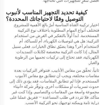
أفضل سعرٍ للتجهيزات التي تحتاجها.
كيفية تحديد التجهيز المناسب لأنبوب
التوصيل وفقًا لاحتياجاتك المحددة؟
اختيار تركيبة القناة المناسبة أمرٌ بالغ الأهمية للمشروع.
فتختلف أنواع المهام المطلوبة باختلاف نوع التركيبة
المستخدمة. ابدأ أولاً بالتفكير في الغرض من استخدام
التركيبة: هل هي لتوصيلات الكهرباء، أم للسباكة، أم
لاستخدام آخر؟ وهذا يضيّق نطاق الخيارات. فعلى سبيل
المثال، إذا كانت التركيبة مخصصة لكابلات التمديدات
الكهربائية، فقد تحتاج إلى تركيبات تحميها من الرطوبة
والغبار.
ثانياً، تحقَّق من مقاس الأنابيب. فتتوافر التركيبات بعدة
مقاسات مختلفة، ويجب أن تتطابق مع مقاس الأنبوب
المستخدم. فإذا لم تتطابق المقاسات، فقد يؤدي ذلك إلى
حدوث تسريبات أو مشكلات أخرى. وتوفِّر شركة «أنيتا»
مجموعة واسعة من المقاسات والتصاميم. وإذا كنت غير
متأكد، فلا تتردد في طلب المساعدة — ففريق عملنا على
دراية تامة ويمكنه توجيهك نحو التركيبة الأنسب.