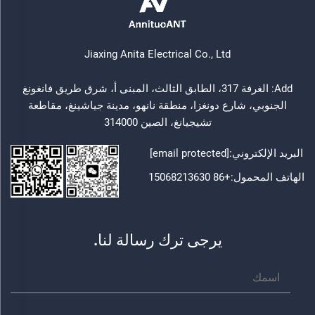
Jiaxing Anita Electrical Co., Ltd
Add: الغرفة 317، الطابق الثالث، المبنى أ، شرق طريق فانغونغ
الجنوبي، شارع دونغزا، منطقة نانهو، مدينة جياشينغ، مقاطعة
تشيجيانغ، الصين 314000
البريد الإلكتروني:
[email protected]
الهاتف المحمول:
+86 15068213630
يرجى ترك رسالة لنا.