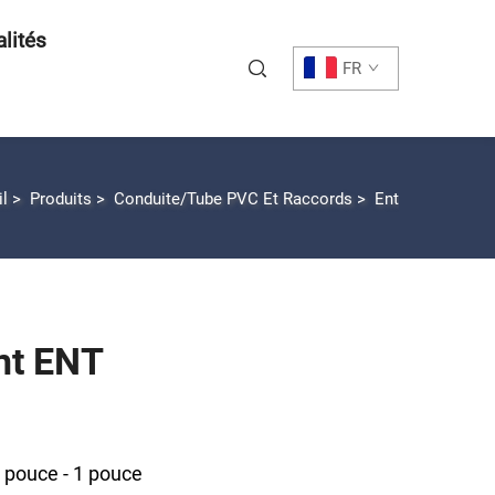
lités
FR
il
>
Produits
>
Conduite/Tube PVC Et Raccords
>
Ent
nt ENT
 pouce - 1 pouce