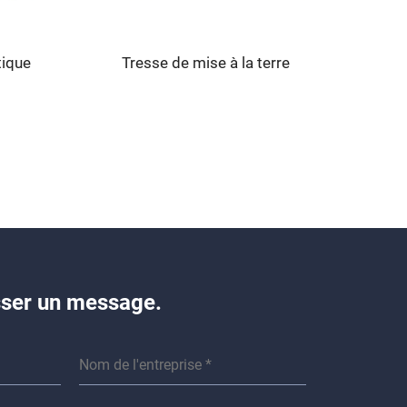
tique
Tresse de mise à la terre
Condu
isser un message.