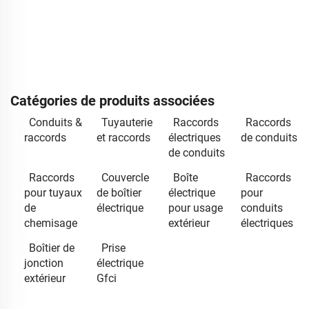
Catégories de produits associées
Conduits &
Tuyauterie
Raccords
Raccords
raccords
et raccords
électriques
de conduits
de conduits
Raccords
Couvercle
Boîte
Raccords
pour tuyaux
de boîtier
électrique
pour
de
électrique
pour usage
conduits
chemisage
extérieur
électriques
Boîtier de
Prise
jonction
électrique
extérieur
Gfci