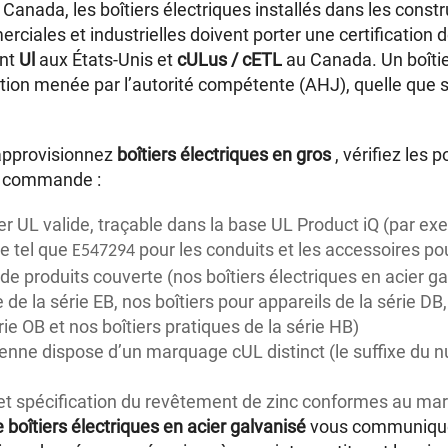
 Canada, les boîtiers électriques installés dans les const
erciales et industrielles doivent porter une certification
ent
Ul
aux États-Unis et
cULus / cETL
au Canada. Un boîtie
tion menée par l’autorité compétente (AHJ), quelle que so
approvisionnez
boîtiers électriques en gros
, vérifiez les 
e commande :
 UL valide, traçable dans la base UL Product iQ (par ex
e tel que
pour les conduits et les accessoires po
E547294
de produits couverte (nos boîtiers électriques en acier g
e de la série EB, nos boîtiers pour appareils de la série DB,
ie OB et nos boîtiers pratiques de la série HB)
ienne dispose d’un marquage cUL distinct (le suffixe du 
r et spécification du revêtement de zinc conformes au m
e boîtiers électriques en acier galvanisé
vous communique