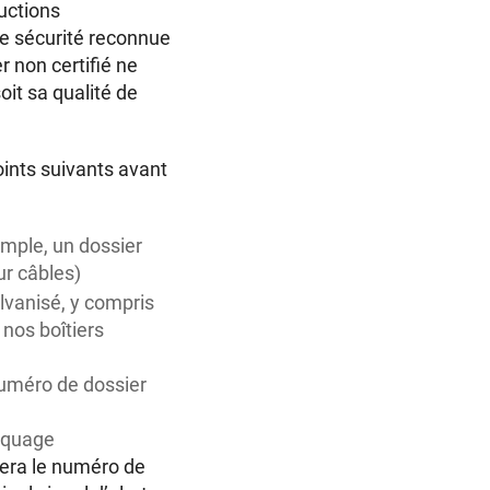
ructions
 de sécurité reconnue
r non certifié ne
it sa qualité de
points suivants avant
emple, un dossier
ur câbles)
alvanisé, y compris
 nos boîtiers
numéro de dossier
arquage
ra le numéro de