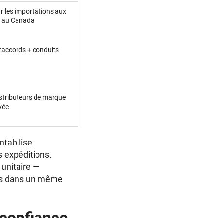
r les importations aux
/ au Canada
raccords + conduits
istributeurs de marque
vée
ntabilise
s expéditions.
 unitaire —
rds dans un même
 confiance