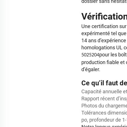
dossier sans hésitati
Vérificatio
Une certification su
expérimenté tel que 
14 ans d’expérience 
homologations UL co
pour les boî
5025204
production fiable e
d’égaler.
Ce qu’il faut
Capacité annuelle 
Rapport récent d’insp
Photos du chargemen
Tolérances dimension
po, profondeur de 1-
Notre longue expérie