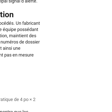
pal signal d’alerte.
ation
rocédés. Un fabricant
une équipe possédant
tion, maintient des
s numéros de dossier
t ainsi une
nt pas en mesure
atique de 4 po × 2
 montre que les