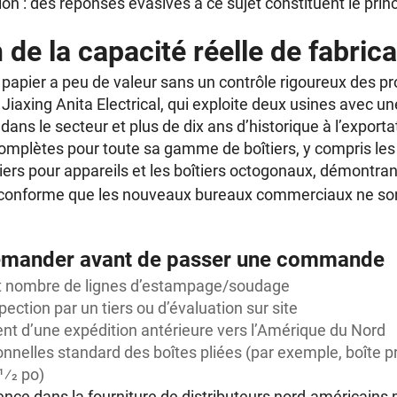
on : des réponses évasives à ce sujet constituent le princi
n de la capacité réelle de fabric
r papier a peu de valeur sans un contrôle rigoureux des p
Jiaxing Anita Electrical, qui exploite deux usines avec 
dans le secteur et plus de dix ans d’historique à l’exporta
mplètes pour toute sa gamme de boîtiers, y compris le
tiers pour appareils et les boîtiers octogonaux, démontran
t conforme que les nouveaux bureaux commerciaux ne so
 demander avant de passer une commande
et nombre de lignes d’estampage/soudage
ection par un tiers ou d’évaluation sur site
t d’une expédition antérieure vers l’Amérique du Nord
nelles standard des boîtes pliées (par exemple, boîte pr
1⁄2 po)
nce dans la fourniture de distributeurs nord-américains