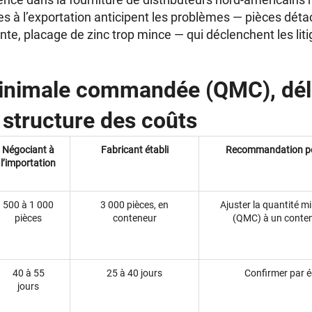
s à l’exportation anticipent les problèmes — pièces déta
te, placage de zinc trop mince — qui déclenchent les liti
inimale commandée (QMC), dél
t structure des coûts
Négociant à
Fabricant établi
Recommandation pou
l’importation
500 à 1 000
3 000 pièces, en
Ajuster la quantité 
pièces
conteneur
(QMC) à un conten
40 à 55
25 à 40 jours
Confirmer par éc
jours